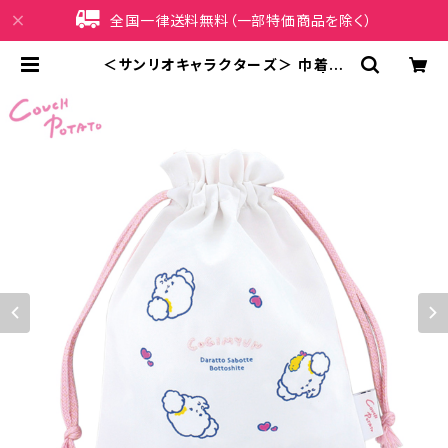
全国一律送料無料（一部特価商品を除く）
＜サンリオキャラクターズ＞ 巾着ポ
ーチ こぎみゅん LSR-P007-E | iP
honeケース販売店 イマイ屋