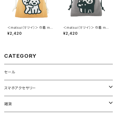
＜matsui（マツイ）＞ 巾着 mat
＜matsui（マツイ）＞ 巾着 mat
sui DOGS LMA-P006-YE
sui DOGS LMA-P006-GY
¥2,420
¥2,420
（イエロー）
（グレー）
CATEGORY
セール
スマホアクセサリー
iPhoneケース
雑貨