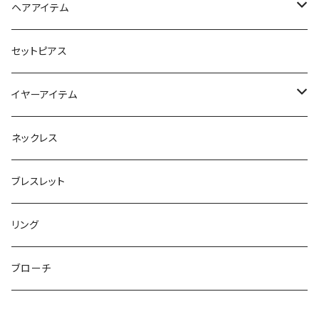
スマホリング＆グリップ
ポーチ
ヘアアイテム
マチ付きポーチ
マルチショルダー
スマートキーポーチ
静電気軽減ヘアブレスレット
セットピアス
フラットポーチ
チャーム / カラビナ
ポニーフック
イヤーアイテム
ボックスポーチ
ウォレット / 財布
テールクラッチ
ステンレスピアス
ネックレス
巾着ポーチ
トートバッグ
シュシュット
ピアス
ブレスレット
チャームポーチ
パスケース
キープスタイラー
イヤリング
リング
etc
ミラー
ヘアピン
セットピアス
ブローチ
小物入れ
トップピン
樹脂ポストピアス