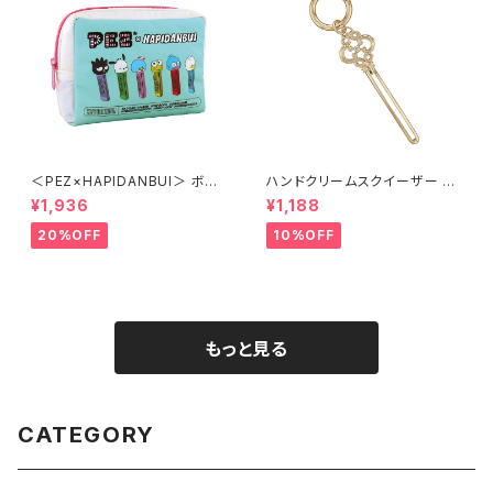
＜PEZ×HAPIDANBUI＞ ボッ
ハンドクリームスクイーザー キ
クスポーチ HAPIDANBUI/はぴ
ーモチーフ AGK0051-GD（ゴ
¥1,936
¥1,188
だんぶい LPS-P001-GR（グリ
ールド）
ーン）
20%OFF
10%OFF
もっと見る
CATEGORY