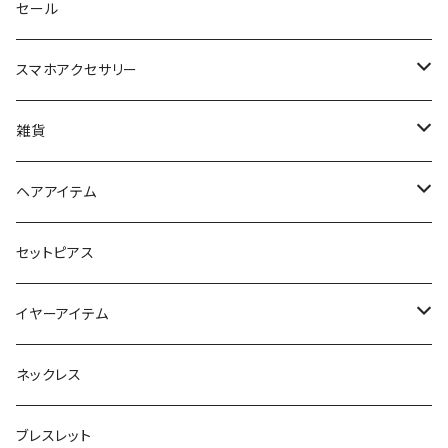
セール
スマホアクセサリー
iPhoneケース
雑貨
スマホリング＆グリップ
ポーチ
ヘアアイテム
マチ付きポーチ
マルチショルダー
スマートキーポーチ
静電気軽減ヘアブレスレット
セットピアス
フラットポーチ
チャーム / カラビナ
ポニーフック
イヤーアイテム
ボックスポーチ
ウォレット / 財布
テールクラッチ
ステンレスピアス
ネックレス
巾着ポーチ
トートバッグ
シュシュット
ピアス
ブレスレット