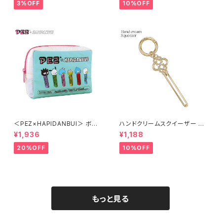
3%OFF
10%OFF
＜PEZ×HAPIDANBUI＞ ボッ
ハンドクリームスクイーザー キ
クスポーチ HAPIDANBUI/はぴ
ーモチーフ AGK0051-GD（ゴ
¥1,936
¥1,188
だんぶい LPS-P001-GR（グリ
ールド）
ーン）
20%OFF
10%OFF
もっと見る