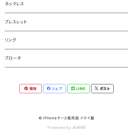
ボックスポーチ
ウォレット / 財布
テールクラッチ
ステンレスピアス
ネックレス
巾着ポーチ
トートバッグ
シュシュット
ピアス
ブレスレット
チャームポーチ
パスケース
キープスタイラー
イヤリング
リング
etc
ミラー
ヘアピン
セットピアス
ブローチ
小物入れ
トップピン
樹脂ポストピアス
保存
シェア
LINE
ポスト
ハンドタオル
ヘアクリップ
イヤーカフ
マルチポシェット
クリップピン
© iPhoneケース販売店 イマイ屋
Powered by
ハットクリップ
バレッタ