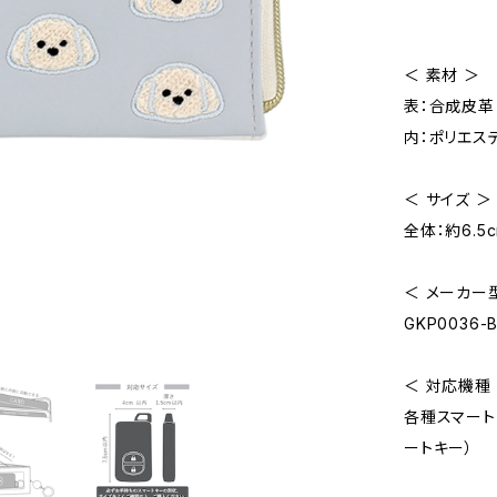
＜ 素材 ＞
表：合成皮革
内：ポリエス
＜ サイズ ＞
全体：約6.5c
＜ メーカー型
GKP0036-B
＜ 対応機種
各種スマートキ
ートキー）