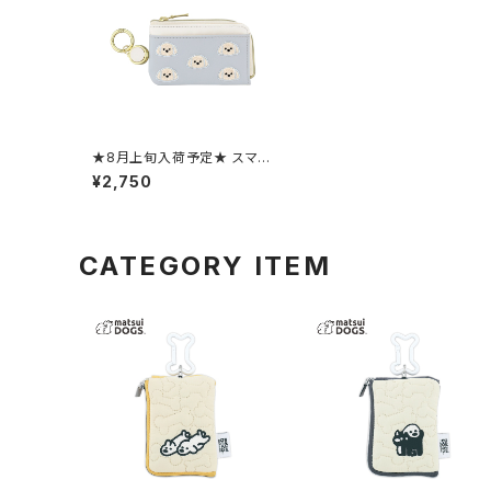
★8月上旬入荷予定★ スマー
トキーポーチ（リール付き） プ
¥2,750
ードル GKP0036-BL（ブル
ー） [各種スマートキー用]
CATEGORY ITEM