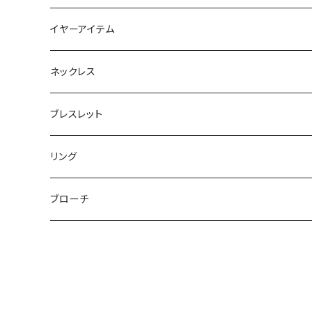
フラットポーチ
チャーム / カラビナ
ポニーフック
イヤーアイテム
ボックスポーチ
ウォレット / 財布
テールクラッチ
ステンレスピアス
ネックレス
巾着ポーチ
トートバッグ
シュシュット
ピアス
ブレスレット
チャームポーチ
パスケース
キープスタイラー
イヤリング
リング
etc
ミラー
ヘアピン
セットピアス
ブローチ
小物入れ
トップピン
樹脂ポストピアス
ハンドタオル
ヘアクリップ
イヤーカフ