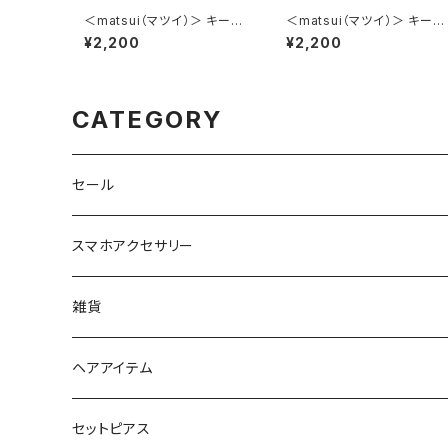
＜matsui（マツイ）＞ キーポ
＜matsui（マツイ）＞ キーポ
ーチ（リール付き） matsui D
ーチ（リール付き） matsui D
¥2,200
¥2,200
OGS LMA-G005-YE（イエ
OGS LMA-G005-GY（グレ
ロー）
ー）
CATEGORY
セール
スマホアクセサリー
iPhoneケース
雑貨
スマホリング＆グリップ
ポーチ
ヘアアイテム
マチ付きポーチ
マルチショルダー
スマートキーポーチ
静電気軽減ヘアブレスレット
セットピアス