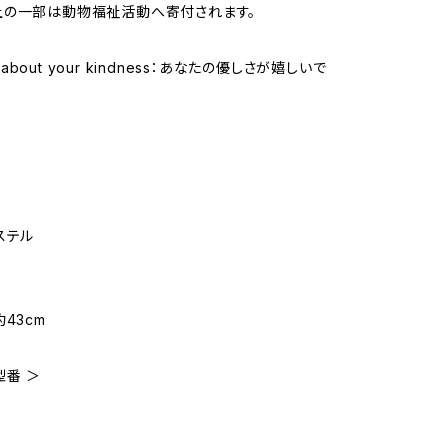
上の一部は動物福祉活動へ寄付されます。
py about your kindness：あなたの優しさが嬉しいで
ステル
43cm
型番 ＞