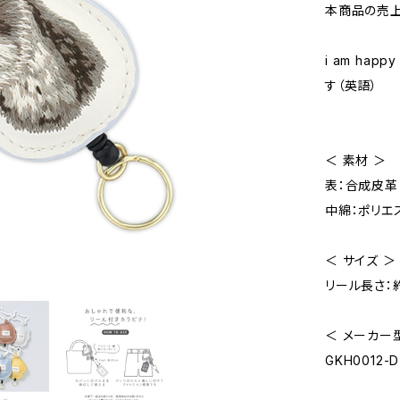
本商品の売
i am hap
す（英語）
＜ 素材 ＞
表：合成皮革
中綿：ポリエ
＜ サイズ ＞
リール長さ：約
＜ メーカー
GKH0012-D