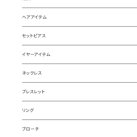
スマホリング＆グリップ
ポーチ
ヘアアイテム
マチ付きポーチ
マルチショルダー
スマートキーポーチ
静電気軽減ヘアブレスレット
セットピアス
フラットポーチ
チャーム / カラビナ
ポニーフック
イヤーアイテム
ボックスポーチ
ウォレット / 財布
テールクラッチ
ステンレスピアス
ネックレス
巾着ポーチ
トートバッグ
シュシュット
ピアス
ブレスレット
チャームポーチ
パスケース
キープスタイラー
イヤリング
リング
etc
ミラー
ヘアピン
セットピアス
ブローチ