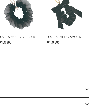
チャーム シアー×ハート AGK
チャーム ベロア×リボン AGK
0067-B
0068-BK（ブラック）
¥1,980
¥1,980