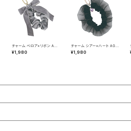
チャーム ベロア×リボン AGK
チャーム シアー×ハート AGK
0068-GY（グレー）
0067-A
¥1,980
¥1,980