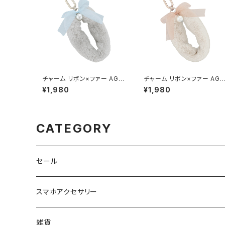
チャーム リボン×ファー AGK
チャーム リボン×ファー AGK
0066-GY（グレー）
0066-IV（アイボリー）
¥1,980
¥1,980
CATEGORY
セール
スマホアクセサリー
iPhoneケース
雑貨