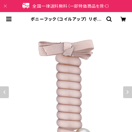
全国一律送料無料（一部特価商品を除く）
ポニーフック（コイルアップ） リボン
パーツ HCF0159-PK（ピンク） | iP
honeケース販売店 イマイ屋