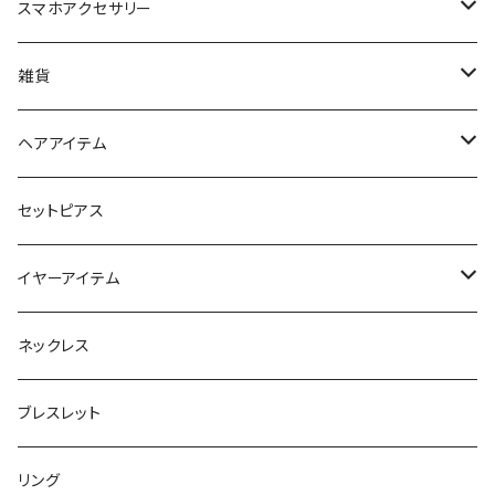
スマホアクセサリー
iPhoneケース
雑貨
スマホリング＆グリップ
ポーチ
ヘアアイテム
マチ付きポーチ
マルチショルダー
スマートキーポーチ
静電気軽減ヘアブレスレット
セットピアス
フラットポーチ
チャーム / カラビナ
ポニーフック
イヤーアイテム
ボックスポーチ
ウォレット / 財布
テールクラッチ
ステンレスピアス
ネックレス
巾着ポーチ
トートバッグ
シュシュット
ピアス
ブレスレット
チャームポーチ
パスケース
キープスタイラー
イヤリング
リング