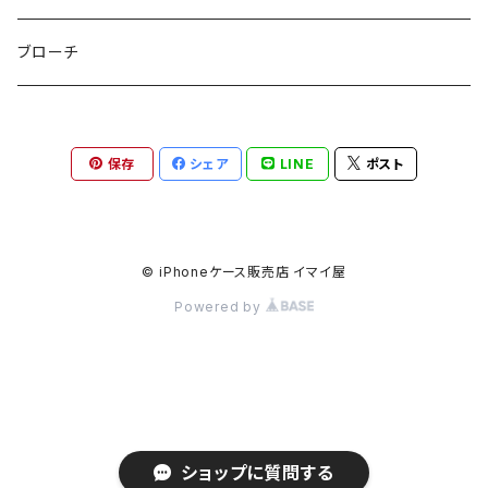
etc
ミラー
ヘアピン
セットピアス
ブローチ
小物入れ
トップピン
樹脂ポストピアス
保存
シェア
LINE
ポスト
ハンドタオル
ヘアクリップ
イヤーカフ
マルチポシェット
クリップピン
© iPhoneケース販売店 イマイ屋
Powered by
ハットクリップ
バレッタ
生活雑貨
ヘアアレンジセット
気化冷却スカーフ
ヘアコーム
ショップに質問する