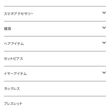
スマホアクセサリー
iPhoneケース
雑貨
スマホリング＆グリップ
ポーチ
ヘアアイテム
マチ付きポーチ
マルチショルダー
スマートキーポーチ
静電気軽減ヘアブレスレット
セットピアス
フラットポーチ
チャーム / カラビナ
ポニーフック
イヤーアイテム
ボックスポーチ
ウォレット / 財布
テールクラッチ
ステンレスピアス
ネックレス
巾着ポーチ
トートバッグ
シュシュット
ピアス
ブレスレット