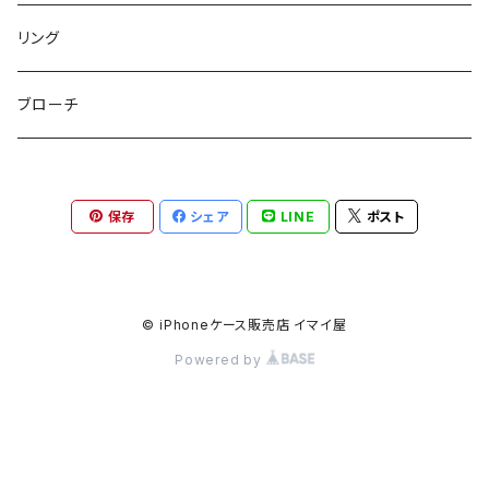
チャームポーチ
パスケース
キープスタイラー
イヤリング
リング
etc
ミラー
ヘアピン
セットピアス
ブローチ
小物入れ
トップピン
樹脂ポストピアス
保存
シェア
LINE
ポスト
ハンドタオル
ヘアクリップ
イヤーカフ
マルチポシェット
クリップピン
© iPhoneケース販売店 イマイ屋
Powered by
ハットクリップ
バレッタ
生活雑貨
ヘアアレンジセット