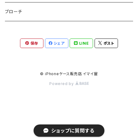
etc
ミラー
ヘアピン
セットピアス
ブローチ
小物入れ
トップピン
樹脂ポストピアス
保存
シェア
LINE
ポスト
ハンドタオル
ヘアクリップ
イヤーカフ
マルチポシェット
クリップピン
© iPhoneケース販売店 イマイ屋
Powered by
ハットクリップ
バレッタ
生活雑貨
ヘアアレンジセット
気化冷却スカーフ
ヘアコーム
ショップに質問する