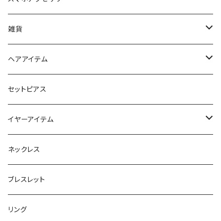
iPhoneケース
雑貨
スマホリング＆グリップ
ポーチ
ヘアアイテム
マチ付きポーチ
マルチショルダー
スマートキーポーチ
静電気軽減ヘアブレスレット
セットピアス
フラットポーチ
チャーム / カラビナ
ポニーフック
イヤーアイテム
ボックスポーチ
ウォレット / 財布
テールクラッチ
ステンレスピアス
ネックレス
巾着ポーチ
トートバッグ
シュシュット
ピアス
ブレスレット
チャームポーチ
パスケース
キープスタイラー
イヤリング
リング