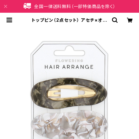
全国一律送料無料（一部特価商品を除く）
トップピン（2点セット） アセチ×オー
バル HTP0111-GR（グリーン） | iP
honeケース販売店 イマイ屋