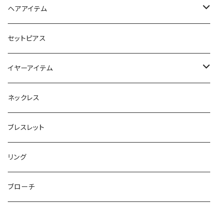
スマホリング＆グリップ
ポーチ
ヘアアイテム
マチ付きポーチ
マルチショルダー
スマートキーポーチ
静電気軽減ヘアブレスレット
セットピアス
フラットポーチ
チャーム / カラビナ
ポニーフック
イヤーアイテム
ボックスポーチ
ウォレット / 財布
テールクラッチ
ステンレスピアス
ネックレス
巾着ポーチ
トートバッグ
シュシュット
ピアス
ブレスレット
チャームポーチ
パスケース
キープスタイラー
イヤリング
リング
etc
ミラー
ヘアピン
セットピアス
ブローチ
小物入れ
トップピン
樹脂ポストピアス