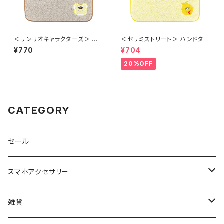
＜サンリオキャラクターズ＞ ハ
＜セサミストリート＞ ハンドタオ
ンドタオル ポムポムプリン LSR
ル ビッグバード LSS-T001-D
¥770
¥704
-T004-E
20%OFF
CATEGORY
セール
スマホアクセサリー
iPhoneケース
雑貨