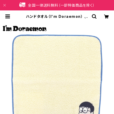
全国一律送料無料（一部特価商品を除く）
ハンドタオル（I'm Doraemon） の
び太 LDR-T002-YE（イエロー） | i
Phoneケース販売店 イマイ屋