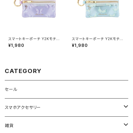
スマートキーポーチ Y2Kモチー
スマートキーポーチ Y2Kモチー
フ（蝶/バタフライ） GKP0043-
フ（天使の羽） GKP0043-B
¥1,980
¥1,980
C [各種スマートキー用]
[各種スマートキー用]
CATEGORY
セール
スマホアクセサリー
iPhoneケース
雑貨