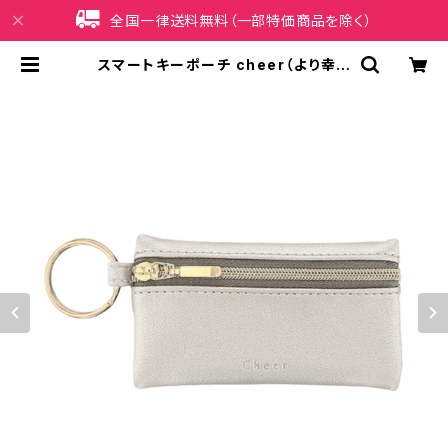
全国一律送料無料（一部特価商品を除く）
スマートキーポーチ cheer（より幸せ
に） GKP0014-SV（シルバー） [各
種スマートキー用] | iPhoneケース
販売店 イマイ屋