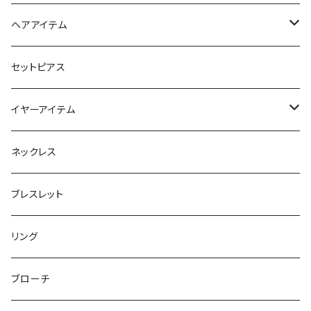
スマホリング＆グリップ
ポーチ
ヘアアイテム
マチ付きポーチ
マルチショルダー
スマートキーポーチ
静電気軽減ヘアブレスレット
セットピアス
フラットポーチ
チャーム / カラビナ
ポニーフック
イヤーアイテム
ボックスポーチ
ウォレット / 財布
テールクラッチ
ステンレスピアス
ネックレス
巾着ポーチ
トートバッグ
シュシュット
ピアス
ブレスレット
チャームポーチ
パスケース
キープスタイラー
イヤリング
リング
etc
ミラー
ヘアピン
セットピアス
ブローチ