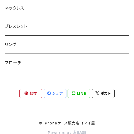
ボックスポーチ
ウォレット / 財布
テールクラッチ
ステンレスピアス
ネックレス
巾着ポーチ
トートバッグ
シュシュット
ピアス
ブレスレット
チャームポーチ
パスケース
キープスタイラー
イヤリング
リング
etc
ミラー
ヘアピン
セットピアス
ブローチ
小物入れ
トップピン
樹脂ポストピアス
保存
シェア
LINE
ポスト
ハンドタオル
ヘアクリップ
イヤーカフ
マルチポシェット
クリップピン
© iPhoneケース販売店 イマイ屋
Powered by