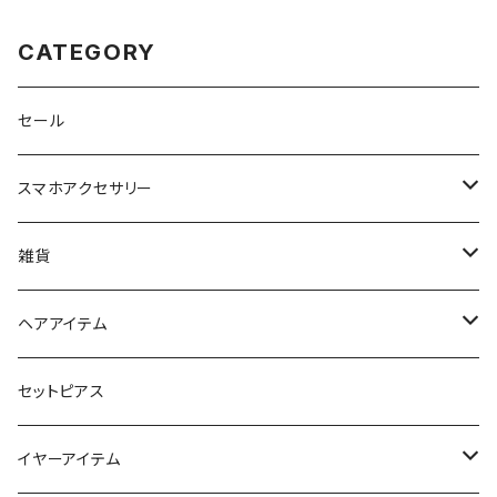
CATEGORY
セール
スマホアクセサリー
iPhoneケース
雑貨
スマホリング＆グリップ
ポーチ
ヘアアイテム
マチ付きポーチ
マルチショルダー
スマートキーポーチ
静電気軽減ヘアブレスレット
セットピアス
フラットポーチ
チャーム / カラビナ
ポニーフック
イヤーアイテム