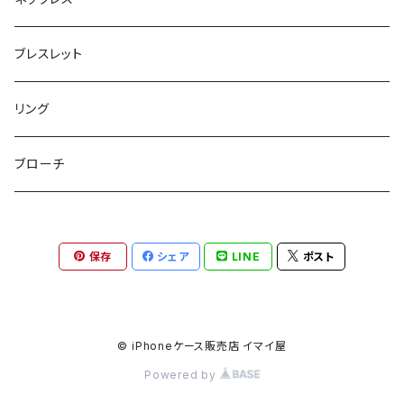
巾着ポーチ
トートバッグ
シュシュット
ピアス
ブレスレット
チャームポーチ
パスケース
キープスタイラー
イヤリング
リング
etc
ミラー
ヘアピン
セットピアス
ブローチ
小物入れ
トップピン
樹脂ポストピアス
保存
シェア
LINE
ポスト
ハンドタオル
ヘアクリップ
イヤーカフ
マルチポシェット
クリップピン
© iPhoneケース販売店 イマイ屋
Powered by
ハットクリップ
バレッタ