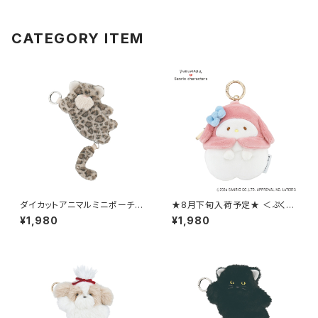
LSR-P013-G
CATEGORY ITEM
ダイカットアニマルミニポーチ
★8月下旬入荷予定★ ＜ぷくま
（カラビナ付き） ヒョウ/豹 GPO
る×サンリオキャラクターズ＞ ミ
¥1,980
¥1,980
0407-D
ニチャームポーチ マイメロディ
LSR-P013-H