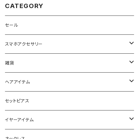
CATEGORY
セール
スマホアクセサリー
iPhoneケース
雑貨
スマホリング＆グリップ
ポーチ
ヘアアイテム
マチ付きポーチ
マルチショルダー
スマートキーポーチ
静電気軽減ヘアブレスレット
セットピアス
フラットポーチ
チャーム / カラビナ
ポニーフック
イヤーアイテム
ボックスポーチ
ウォレット / 財布
テールクラッチ
ステンレスピアス
ネックレス