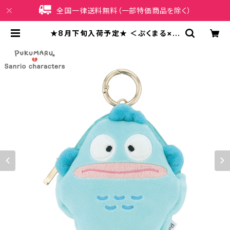
全国一律送料無料（一部特価商品を除く）
★8月下旬入荷予定★ ＜ぷくまる×サ
ンリオキャラクターズ＞ ミニチャーム
ポーチ ハンギョドン LSR-P013-G |
iPhoneケース販売店 イマイ屋