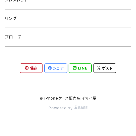
チャームポーチ
パスケース
キープスタイラー
イヤリング
リング
etc
ミラー
ヘアピン
セットピアス
ブローチ
小物入れ
トップピン
樹脂ポストピアス
保存
シェア
LINE
ポスト
ハンドタオル
ヘアクリップ
イヤーカフ
マルチポシェット
クリップピン
© iPhoneケース販売店 イマイ屋
Powered by
ハットクリップ
バレッタ
生活雑貨
ヘアアレンジセット