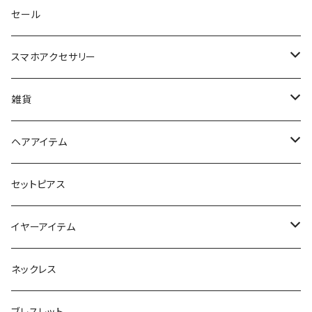
セール
スマホアクセサリー
iPhoneケース
雑貨
スマホリング＆グリップ
ポーチ
ヘアアイテム
マチ付きポーチ
マルチショルダー
スマートキーポーチ
静電気軽減ヘアブレスレット
セットピアス
フラットポーチ
チャーム / カラビナ
ポニーフック
イヤーアイテム
ボックスポーチ
ウォレット / 財布
テールクラッチ
ステンレスピアス
ネックレス
巾着ポーチ
トートバッグ
シュシュット
ピアス
ブレスレット