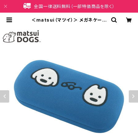
全国一律送料無料（一部特価商品を除く）
＜matsui（マツイ）＞ メガネケース
（メガネクロス付き） matsui DOGS
LMA-G007-BL（ブルー） | iPhon
eケース販売店 イマイ屋