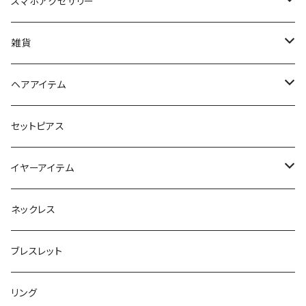
スマホアクセサリー
iPhoneケース
雑貨
スマホリング＆グリップ
ポーチ
ヘアアイテム
マチ付きポーチ
マルチショルダー
スマートキーポーチ
静電気軽減ヘアブレスレット
セットピアス
フラットポーチ
チャーム / カラビナ
ポニーフック
イヤーアイテム
ボックスポーチ
ウォレット / 財布
テールクラッチ
ステンレスピアス
ネックレス
巾着ポーチ
トートバッグ
シュシュット
ピアス
ブレスレット
チャームポーチ
パスケース
キープスタイラー
イヤリング
リング