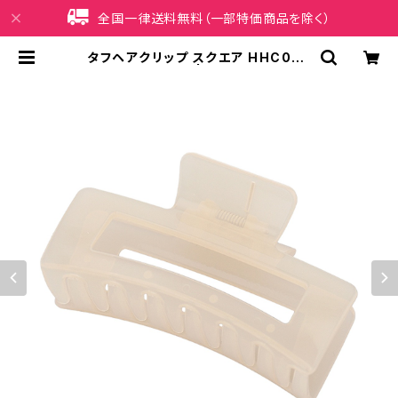
全国一律送料無料（一部特価商品を除く）
タフヘアクリップ スクエア HHC058
4-BE（ベージュ） | iPhoneケース販
売店 イマイ屋