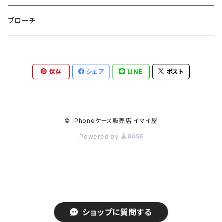
etc
ミラー
ヘアピン
セットピアス
ブローチ
小物入れ
トップピン
樹脂ポストピアス
保存
シェア
LINE
ポスト
ハンドタオル
ヘアクリップ
イヤーカフ
マルチポシェット
クリップピン
© iPhoneケース販売店 イマイ屋
Powered by
ハットクリップ
バレッタ
生活雑貨
ヘアアレンジセット
気化冷却スカーフ
ヘアコーム
ショップに質問する