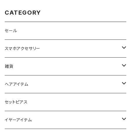
CATEGORY
セール
スマホアクセサリー
iPhoneケース
雑貨
スマホリング＆グリップ
ポーチ
ヘアアイテム
マチ付きポーチ
マルチショルダー
スマートキーポーチ
静電気軽減ヘアブレスレット
セットピアス
フラットポーチ
チャーム / カラビナ
ポニーフック
イヤーアイテム