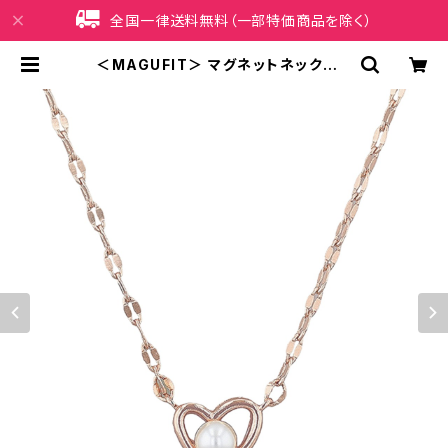
全国一律送料無料（一部特価商品を除く）
＜MAGUFIT＞ マグネットネックレス
ハート AAN0847-PG（ピンクゴー
ルド） | iPhoneケース販売店 イマイ
屋