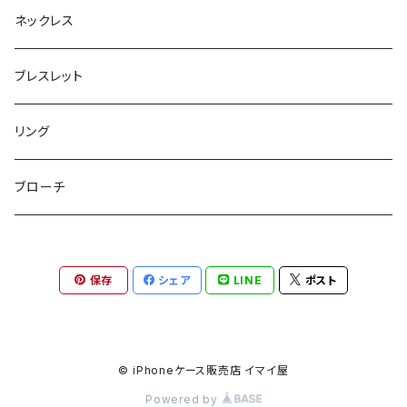
ボックスポーチ
ウォレット / 財布
テールクラッチ
ステンレスピアス
ネックレス
巾着ポーチ
トートバッグ
シュシュット
ピアス
ブレスレット
チャームポーチ
パスケース
キープスタイラー
イヤリング
リング
etc
ミラー
ヘアピン
セットピアス
ブローチ
小物入れ
トップピン
樹脂ポストピアス
保存
シェア
LINE
ポスト
ハンドタオル
ヘアクリップ
イヤーカフ
マルチポシェット
クリップピン
© iPhoneケース販売店 イマイ屋
Powered by