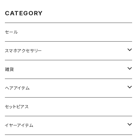
CATEGORY
セール
スマホアクセサリー
iPhoneケース
雑貨
スマホリング＆グリップ
ポーチ
ヘアアイテム
マチ付きポーチ
マルチショルダー
スマートキーポーチ
静電気軽減ヘアブレスレット
セットピアス
フラットポーチ
チャーム / カラビナ
ポニーフック
イヤーアイテム