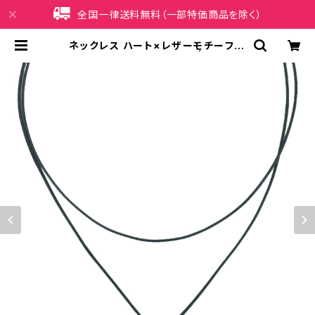
全国一律送料無料（一部特価商品を除く）
ネックレス ハート×レザーモチーフ A
AN0842-GD（ゴールド） | iPhone
ケース販売店 イマイ屋