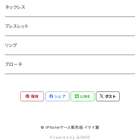
ボックスポーチ
ウォレット / 財布
テールクラッチ
ステンレスピアス
ネックレス
巾着ポーチ
トートバッグ
シュシュット
ピアス
ブレスレット
チャームポーチ
パスケース
キープスタイラー
イヤリング
リング
etc
ミラー
ヘアピン
セットピアス
ブローチ
小物入れ
トップピン
樹脂ポストピアス
保存
シェア
LINE
ポスト
ハンドタオル
ヘアクリップ
イヤーカフ
マルチポシェット
クリップピン
© iPhoneケース販売店 イマイ屋
Powered by