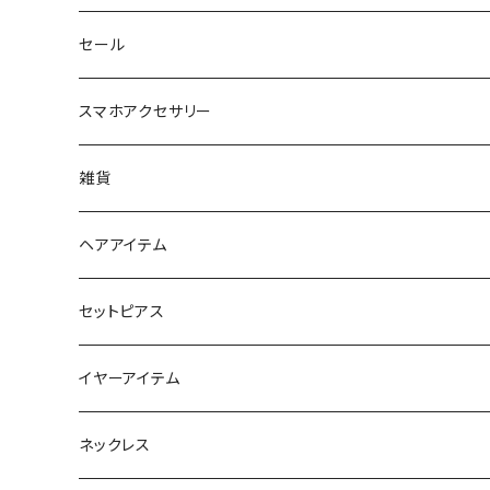
セール
スマホアクセサリー
iPhoneケース
雑貨
スマホリング＆グリップ
ポーチ
ヘアアイテム
マチ付きポーチ
マルチショルダー
スマートキーポーチ
静電気軽減ヘアブレスレット
セットピアス
フラットポーチ
チャーム / カラビナ
ポニーフック
イヤーアイテム
ボックスポーチ
ウォレット / 財布
テールクラッチ
ステンレスピアス
ネックレス