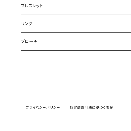
巾着ポーチ
トートバッグ
シュシュット
ピアス
ブレスレット
チャームポーチ
パスケース
キープスタイラー
イヤリング
リング
etc
ミラー
ヘアピン
セットピアス
ブローチ
小物入れ
トップピン
樹脂ポストピアス
ハンドタオル
ヘアクリップ
イヤーカフ
マルチポシェット
クリップピン
プライバシーポリシー
特定商取引法に基づく表記
ハットクリップ
バレッタ
生活雑貨
ヘアアレンジセット