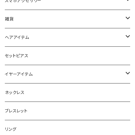
スマホアクセサリー
iPhoneケース
雑貨
スマホリング＆グリップ
ポーチ
ヘアアイテム
マチ付きポーチ
マルチショルダー
スマートキーポーチ
静電気軽減ヘアブレスレット
セットピアス
フラットポーチ
チャーム / カラビナ
ポニーフック
イヤーアイテム
ボックスポーチ
ウォレット / 財布
テールクラッチ
ステンレスピアス
ネックレス
巾着ポーチ
トートバッグ
シュシュット
ピアス
ブレスレット
チャームポーチ
パスケース
キープスタイラー
イヤリング
リング