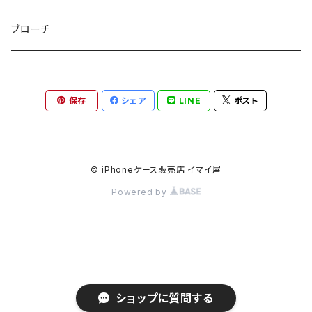
etc
ミラー
ヘアピン
セットピアス
ブローチ
小物入れ
トップピン
樹脂ポストピアス
保存
シェア
LINE
ポスト
ハンドタオル
ヘアクリップ
イヤーカフ
マルチポシェット
クリップピン
© iPhoneケース販売店 イマイ屋
Powered by
ハットクリップ
バレッタ
生活雑貨
ヘアアレンジセット
気化冷却スカーフ
ヘアコーム
ショップに質問する