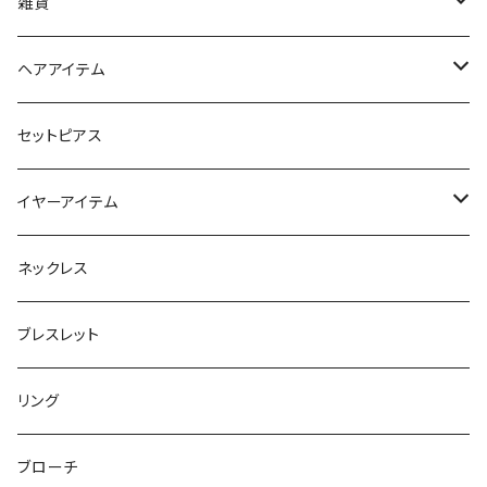
iPhoneケース
雑貨
スマホリング＆グリップ
ポーチ
ヘアアイテム
マチ付きポーチ
マルチショルダー
スマートキーポーチ
静電気軽減ヘアブレスレット
セットピアス
フラットポーチ
チャーム / カラビナ
ポニーフック
イヤーアイテム
ボックスポーチ
ウォレット / 財布
テールクラッチ
ステンレスピアス
ネックレス
巾着ポーチ
トートバッグ
シュシュット
ピアス
ブレスレット
チャームポーチ
パスケース
キープスタイラー
イヤリング
リング
etc
ミラー
ヘアピン
セットピアス
ブローチ