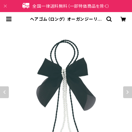
全国一律送料無料（一部特価商品を除く）
ヘアゴム（ロング） オーガンジーリボ
ン×パールチェーン HHG1163-BK
（ブラック） | iPhoneケース販売店
イマイ屋