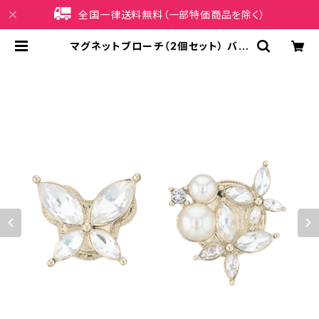
全国一律送料無料（一部特価商品を除く）
マグネットブローチ（2個セット） バタ
フライ APB0026-CP（シャンパン
ゴールド） | iPhoneケース販売店 イ
マイ屋