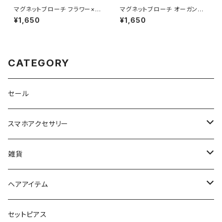
マグネットブローチ フラワー×パ
マグネットブローチ オーガンジ
ール APB0030-GD（ゴールド）
ーフラワー APB0029-PK（ピ
¥1,650
¥1,650
ンク）
CATEGORY
セール
スマホアクセサリー
iPhoneケース
雑貨
スマホリング＆グリップ
ポーチ
ヘアアイテム
マチ付きポーチ
マルチショルダー
スマートキーポーチ
静電気軽減ヘアブレスレット
セットピアス