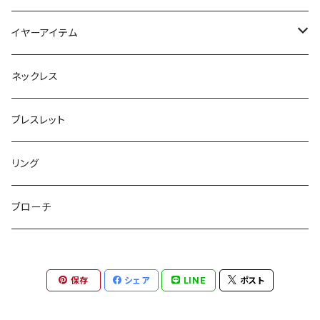
フラットポーチ
チャーム / カラビナ
ポニーフック
イヤーアイテム
ボックスポーチ
ウォレット / 財布
テールクラッチ
ステンレスピアス
ネックレス
巾着ポーチ
トートバッグ
シュシュット
ピアス
ブレスレット
チャームポーチ
パスケース
キープスタイラー
イヤリング
リング
etc
ミラー
ヘアピン
セットピアス
ブローチ
小物入れ
トップピン
樹脂ポストピアス
保存
シェア
LINE
ポスト
ハンドタオル
ヘアクリップ
イヤーカフ