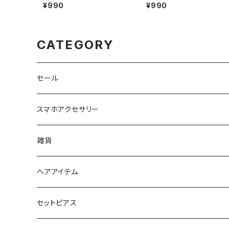
流れ星 AAP1989-SV（シル
流れ星 AAP1989-CP（シャ
¥990
¥990
バー）
ンパンゴールド）
CATEGORY
セール
スマホアクセサリー
iPhoneケース
雑貨
スマホリング＆グリップ
ポーチ
ヘアアイテム
マチ付きポーチ
マルチショルダー
スマートキーポーチ
静電気軽減ヘアブレスレット
セットピアス