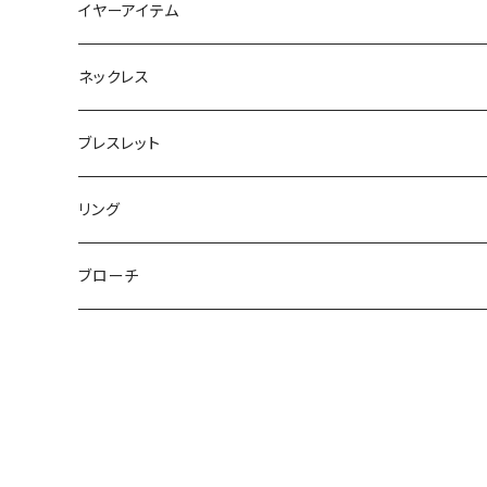
フラットポーチ
チャーム / カラビナ
ポニーフック
イヤーアイテム
ボックスポーチ
ウォレット / 財布
テールクラッチ
ステンレスピアス
ネックレス
巾着ポーチ
トートバッグ
シュシュット
ピアス
ブレスレット
チャームポーチ
パスケース
キープスタイラー
イヤリング
リング
etc
ミラー
ヘアピン
セットピアス
ブローチ
小物入れ
トップピン
樹脂ポストピアス
ハンドタオル
ヘアクリップ
イヤーカフ
マルチポシェット
クリップピン