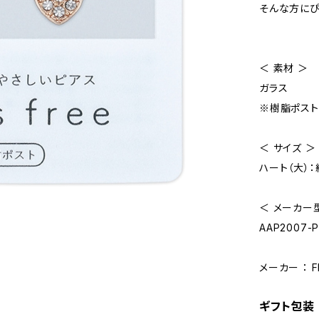
そんな方にぴ
＜ 素材 ＞
ガラス
※樹脂ポスト
＜ サイズ ＞
ハート（大）：約
＜ メーカー型
AAP2007-P
メーカー ： 
ギフト包装