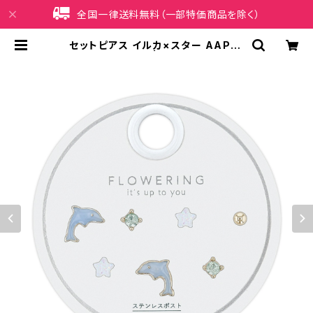
全国一律送料無料（一部特価商品を除く）
セットピアス イルカ×スター AAP19
97-BL（ブルー） | iPhoneケース販
売店 イマイ屋