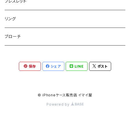
トートバッグ
シュシュット
ピアス
ブレスレット
チャームポーチ
パスケース
キープスタイラー
イヤリング
リング
etc
ミラー
ヘアピン
セットピアス
ブローチ
小物入れ
トップピン
樹脂ポストピアス
保存
シェア
LINE
ポスト
ハンドタオル
ヘアクリップ
イヤーカフ
マルチポシェット
クリップピン
© iPhoneケース販売店 イマイ屋
Powered by
ハットクリップ
バレッタ
生活雑貨
ヘアアレンジセット