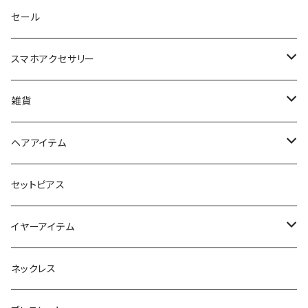
セール
スマホアクセサリー
iPhoneケース
雑貨
スマホリング＆グリップ
ポーチ
ヘアアイテム
マチ付きポーチ
マルチショルダー
スマートキーポーチ
静電気軽減ヘアブレスレット
セットピアス
フラットポーチ
チャーム / カラビナ
ポニーフック
イヤーアイテム
ボックスポーチ
ウォレット / 財布
テールクラッチ
ステンレスピアス
ネックレス
巾着ポーチ