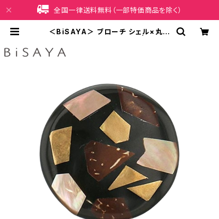
全国一律送料無料（一部特価商品を除く）
＜BiSAYA＞ ブローチ シェル×丸型
BPB0003-BR（ブラウン） | iPhon
eケース販売店 イマイ屋