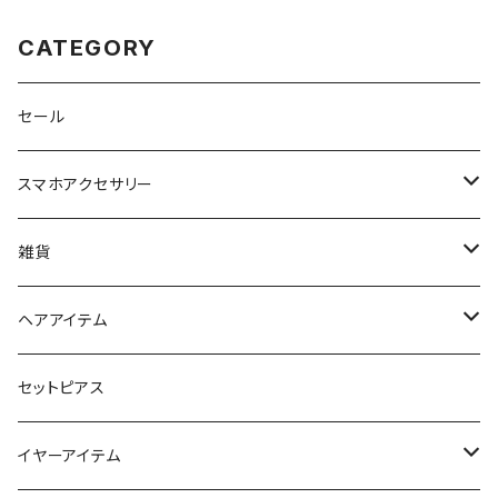
CATEGORY
セール
スマホアクセサリー
iPhoneケース
雑貨
スマホリング＆グリップ
ポーチ
ヘアアイテム
マチ付きポーチ
マルチショルダー
スマートキーポーチ
静電気軽減ヘアブレスレット
セットピアス
フラットポーチ
チャーム / カラビナ
ポニーフック
イヤーアイテム