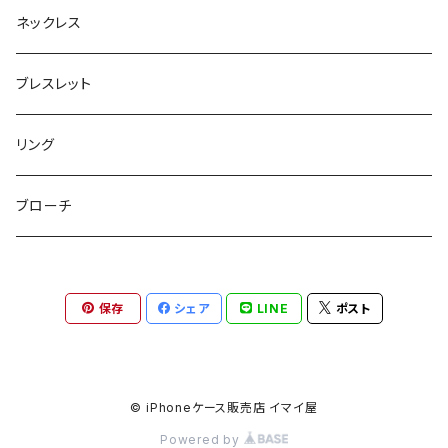
ボックスポーチ
ウォレット / 財布
テールクラッチ
ステンレスピアス
ネックレス
巾着ポーチ
トートバッグ
シュシュット
ピアス
ブレスレット
チャームポーチ
パスケース
キープスタイラー
イヤリング
リング
etc
ミラー
ヘアピン
セットピアス
ブローチ
小物入れ
トップピン
樹脂ポストピアス
保存
シェア
LINE
ポスト
ハンドタオル
ヘアクリップ
イヤーカフ
マルチポシェット
クリップピン
© iPhoneケース販売店 イマイ屋
Powered by