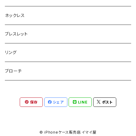
ボックスポーチ
ウォレット / 財布
テールクラッチ
ステンレスピアス
ネックレス
巾着ポーチ
トートバッグ
シュシュット
ピアス
ブレスレット
チャームポーチ
パスケース
キープスタイラー
イヤリング
リング
etc
ミラー
ヘアピン
セットピアス
ブローチ
小物入れ
トップピン
樹脂ポストピアス
保存
シェア
LINE
ポスト
ハンドタオル
ヘアクリップ
イヤーカフ
マルチポシェット
クリップピン
© iPhoneケース販売店 イマイ屋