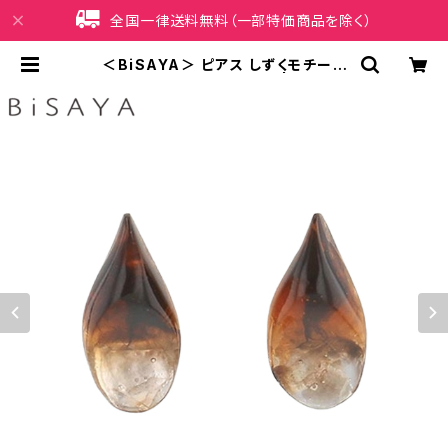
全国一律送料無料（一部特価商品を除く）
＜BiSAYA＞ ピアス しずくモチーフ
BAP0011-BR（ブラウン） | iPhone
ケース販売店 イマイ屋