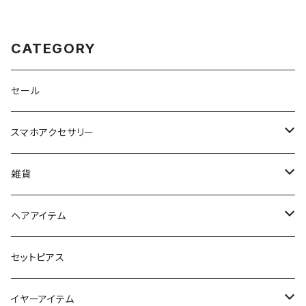
CATEGORY
セール
スマホアクセサリー
iPhoneケース
雑貨
スマホリング＆グリップ
ポーチ
ヘアアイテム
マチ付きポーチ
マルチショルダー
スマートキーポーチ
静電気軽減ヘアブレスレット
セットピアス
フラットポーチ
チャーム / カラビナ
ポニーフック
イヤーアイテム