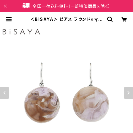
全国一律送料無料（一部特価商品を除く）
＜BiSAYA＞ ピアス ラウンド×マー
ブル BAP0016-PU（パープル） | iP
honeケース販売店 イマイ屋