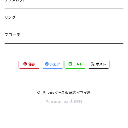
チャームポーチ
パスケース
キープスタイラー
イヤリング
リング
etc
ミラー
ヘアピン
セットピアス
ブローチ
小物入れ
トップピン
樹脂ポストピアス
保存
シェア
LINE
ポスト
ハンドタオル
ヘアクリップ
イヤーカフ
マルチポシェット
クリップピン
© iPhoneケース販売店 イマイ屋
Powered by
ハットクリップ
バレッタ
生活雑貨
ヘアアレンジセット