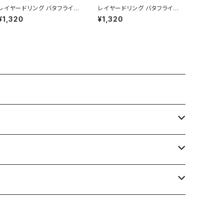
レイヤードリング バタフライ A
レイヤードリング バタフライ A
AR0434-SV（シルバー）
AR0434-CP（シャンパンゴ
¥1,320
¥1,320
ールド）