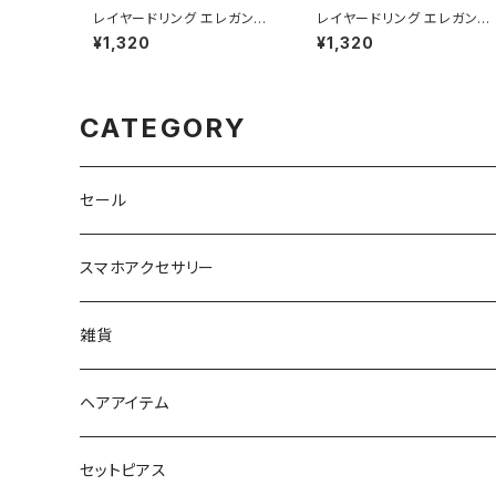
レイヤードリング エレガント
レイヤードリング エレガント
AAR0436-PG（ピンクゴール
AAR0436-CP（シャンパン
¥1,320
¥1,320
ド）
ールド）
CATEGORY
セール
スマホアクセサリー
iPhoneケース
雑貨
スマホリング＆グリップ
ポーチ
ヘアアイテム
マチ付きポーチ
マルチショルダー
スマートキーポーチ
静電気軽減ヘアブレスレット
セットピアス