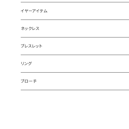
フラットポーチ
チャーム / カラビナ
ポニーフック
イヤーアイテム
ボックスポーチ
ウォレット / 財布
テールクラッチ
ステンレスピアス
ネックレス
巾着ポーチ
トートバッグ
シュシュット
ピアス
ブレスレット
チャームポーチ
パスケース
キープスタイラー
イヤリング
リング
etc
ミラー
ヘアピン
セットピアス
ブローチ
小物入れ
トップピン
樹脂ポストピアス
ハンドタオル
ヘアクリップ
イヤーカフ