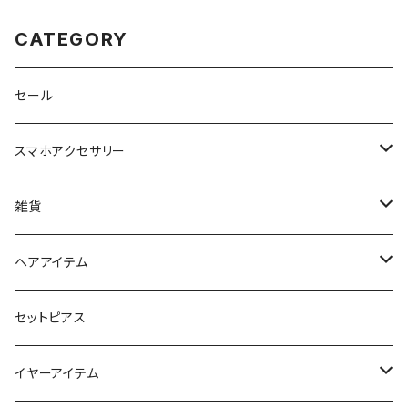
CATEGORY
セール
スマホアクセサリー
iPhoneケース
雑貨
スマホリング＆グリップ
ポーチ
ヘアアイテム
マチ付きポーチ
マルチショルダー
スマートキーポーチ
静電気軽減ヘアブレスレット
セットピアス
フラットポーチ
チャーム / カラビナ
ポニーフック
イヤーアイテム