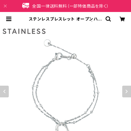
全国一律送料無料（一部特価商品を除く）
ステンレスブレスレット オープンハー
ト AAB0455-SV（シルバー） | iPh
oneケース販売店 イマイ屋