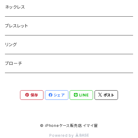
ボックスポーチ
ウォレット / 財布
テールクラッチ
ステンレスピアス
ネックレス
巾着ポーチ
トートバッグ
シュシュット
ピアス
ブレスレット
チャームポーチ
パスケース
キープスタイラー
イヤリング
リング
etc
ミラー
ヘアピン
セットピアス
ブローチ
小物入れ
トップピン
樹脂ポストピアス
保存
シェア
LINE
ポスト
ハンドタオル
ヘアクリップ
イヤーカフ
マルチポシェット
クリップピン
© iPhoneケース販売店 イマイ屋
Powered by