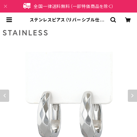
全国一律送料無料（一部特価商品を除く）
ステンレスピアス（リバーシブル仕様）
ランバスカット AAP2004-SV（シ
ルバー） | iPhoneケース販売店 イマ
イ屋