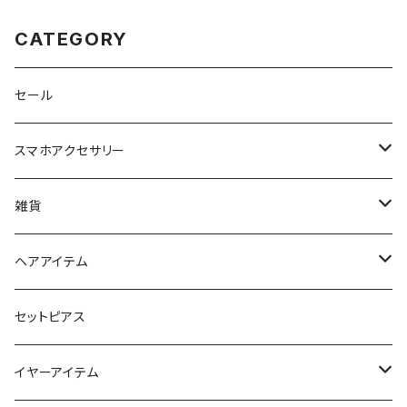
CATEGORY
セール
スマホアクセサリー
iPhoneケース
雑貨
スマホリング＆グリップ
ポーチ
ヘアアイテム
マチ付きポーチ
マルチショルダー
スマートキーポーチ
静電気軽減ヘアブレスレット
セットピアス
フラットポーチ
チャーム / カラビナ
ポニーフック
イヤーアイテム