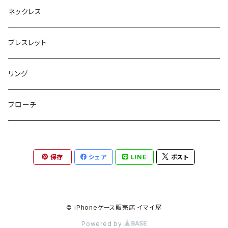
ボックスポーチ
ウォレット / 財布
テールクラッチ
ステンレスピアス
ネックレス
巾着ポーチ
トートバッグ
シュシュット
ピアス
ブレスレット
チャームポーチ
パスケース
キープスタイラー
イヤリング
リング
etc
ミラー
ヘアピン
セットピアス
ブローチ
小物入れ
トップピン
樹脂ポストピアス
保存
シェア
LINE
ポスト
ハンドタオル
ヘアクリップ
イヤーカフ
マルチポシェット
クリップピン
© iPhoneケース販売店 イマイ屋
Powered by