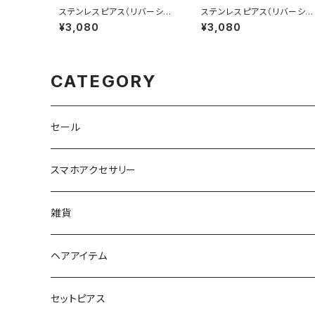
ステンレスピアス（リバーシブ
ステンレスピアス（リバーシブ
ル仕様） テクスチャー AAP20
ル仕様） テクスチャー AAP2
¥3,080
¥3,080
06-SV（シルバー）
06-GD（ゴールド）
CATEGORY
セール
スマホアクセサリー
iPhoneケース
雑貨
スマホリング＆グリップ
ポーチ
ヘアアイテム
マチ付きポーチ
マルチショルダー
スマートキーポーチ
静電気軽減ヘアブレスレット
セットピアス