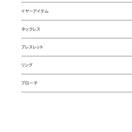
フラットポーチ
チャーム / カラビナ
ポニーフック
イヤーアイテム
ボックスポーチ
ウォレット / 財布
テールクラッチ
ステンレスピアス
ネックレス
巾着ポーチ
トートバッグ
シュシュット
ピアス
ブレスレット
チャームポーチ
パスケース
キープスタイラー
イヤリング
リング
etc
ミラー
ヘアピン
セットピアス
ブローチ
小物入れ
トップピン
樹脂ポストピアス
ハンドタオル
ヘアクリップ
イヤーカフ