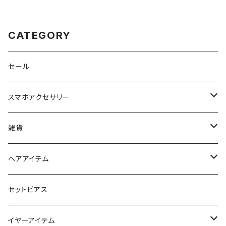
CATEGORY
セール
スマホアクセサリー
iPhoneケース
雑貨
スマホリング＆グリップ
ポーチ
ヘアアイテム
マチ付きポーチ
マルチショルダー
スマートキーポーチ
静電気軽減ヘアブレスレット
セットピアス
フラットポーチ
チャーム / カラビナ
ポニーフック
イヤーアイテム