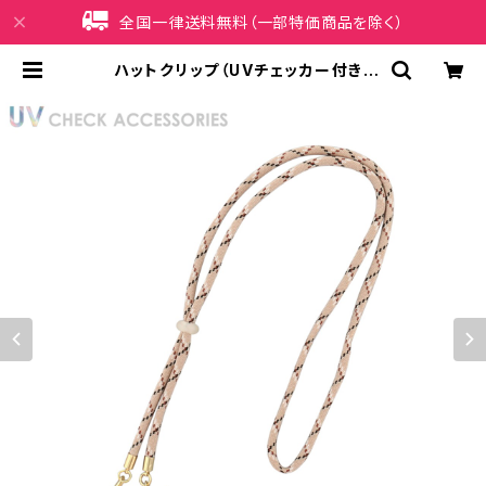
全国一律送料無料（一部特価商品を除く）
ハットクリップ（UVチェッカー付き）
ベーシックカラーコード AUV0009
-BE（ベージュ） | iPhoneケース販
売店 イマイ屋