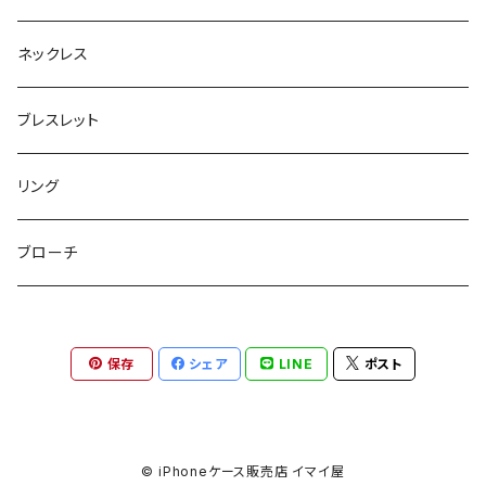
ボックスポーチ
ウォレット / 財布
テールクラッチ
ステンレスピアス
ネックレス
巾着ポーチ
トートバッグ
シュシュット
ピアス
ブレスレット
チャームポーチ
パスケース
キープスタイラー
イヤリング
リング
etc
ミラー
ヘアピン
セットピアス
ブローチ
小物入れ
トップピン
樹脂ポストピアス
保存
シェア
LINE
ポスト
ハンドタオル
ヘアクリップ
イヤーカフ
マルチポシェット
クリップピン
© iPhoneケース販売店 イマイ屋