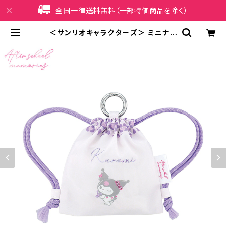
全国一律送料無料（一部特価商品を除く）
＜サンリオキャラクターズ＞ ミニナッ
プサック（カラビナ付き） クロミ LSR-
P012-B | iPhoneケース販売店 イ
マイ屋