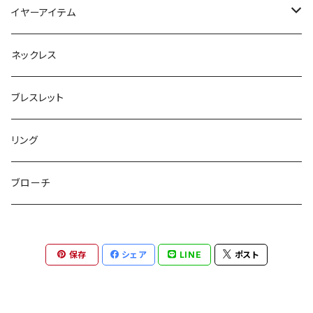
フラットポーチ
チャーム / カラビナ
ポニーフック
イヤーアイテム
ボックスポーチ
ウォレット / 財布
テールクラッチ
ステンレスピアス
ネックレス
巾着ポーチ
トートバッグ
シュシュット
ピアス
ブレスレット
チャームポーチ
パスケース
キープスタイラー
イヤリング
リング
etc
ミラー
ヘアピン
セットピアス
ブローチ
小物入れ
トップピン
樹脂ポストピアス
保存
シェア
LINE
ポスト
ハンドタオル
ヘアクリップ
イヤーカフ
マルチポシェット
クリップピン