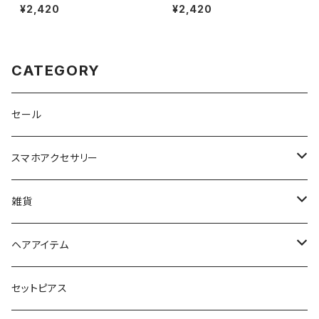
sui DOGS LMA-P006-YE
sui DOGS LMA-P006-GY
¥2,420
¥2,420
（イエロー）
（グレー）
CATEGORY
セール
スマホアクセサリー
iPhoneケース
雑貨
スマホリング＆グリップ
ポーチ
ヘアアイテム
マチ付きポーチ
マルチショルダー
スマートキーポーチ
静電気軽減ヘアブレスレット
セットピアス