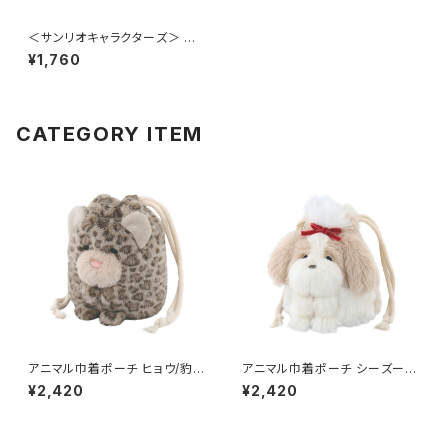
＜サンリオキャラクターズ＞ ミ
ニナップサック（カラビナ付き） ク
¥1,760
ロミ LSR-P012-B
CATEGORY ITEM
アニマル巾着ポーチ ヒョウ/豹
アニマル巾着ポーチ シーズー G
GPO0408-D
PO0408-C
¥2,420
¥2,420