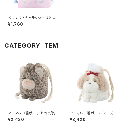
＜サンリオキャラクターズ＞ 巾
着ポーチ ウサハナ LSR-P011-
¥1,760
C
CATEGORY ITEM
アニマル巾着ポーチ ヒョウ/豹
アニマル巾着ポーチ シーズー G
GPO0408-D
PO0408-C
¥2,420
¥2,420