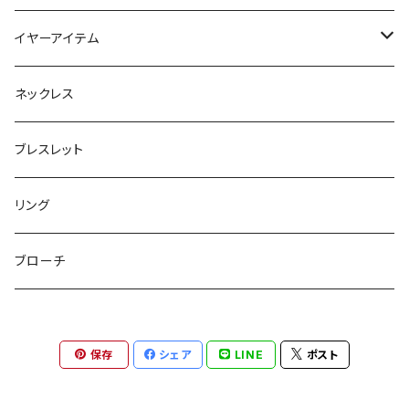
フラットポーチ
チャーム / カラビナ
ポニーフック
イヤーアイテム
ボックスポーチ
ウォレット / 財布
テールクラッチ
ステンレスピアス
ネックレス
巾着ポーチ
トートバッグ
シュシュット
ピアス
ブレスレット
チャームポーチ
パスケース
キープスタイラー
イヤリング
リング
etc
ミラー
ヘアピン
セットピアス
ブローチ
小物入れ
トップピン
樹脂ポストピアス
保存
シェア
LINE
ポスト
ハンドタオル
ヘアクリップ
イヤーカフ