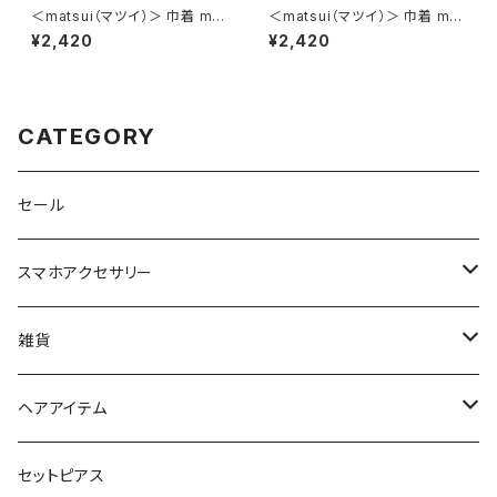
＜matsui（マツイ）＞ 巾着 mat
＜matsui（マツイ）＞ 巾着 mat
sui DOGS LMA-P006-YE
sui DOGS LMA-P006-GY
¥2,420
¥2,420
（イエロー）
（グレー）
CATEGORY
セール
スマホアクセサリー
iPhoneケース
雑貨
スマホリング＆グリップ
ポーチ
ヘアアイテム
マチ付きポーチ
マルチショルダー
スマートキーポーチ
静電気軽減ヘアブレスレット
セットピアス