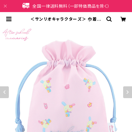
全国一律送料無料（一部特価商品を除く）
＜サンリオキャラクターズ＞ 巾着ポ
ーチ ウサハナ LSR-P011-C | iPho
neケース販売店 イマイ屋