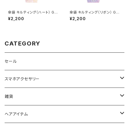
傘袋 キルティング（ハート） GP
傘袋 キルティング（リボン） GP
O0404-WH（ホワイト）
O0404-PU（パープル）
¥2,200
¥2,200
CATEGORY
セール
スマホアクセサリー
iPhoneケース
雑貨
スマホリング＆グリップ
ポーチ
ヘアアイテム