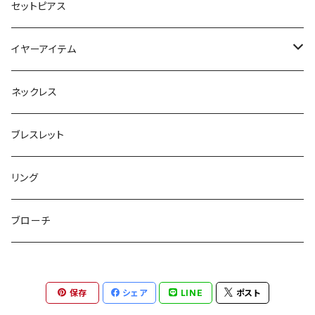
マチ付きポーチ
マルチショルダー
スマートキーポーチ
静電気軽減ヘアブレスレット
セットピアス
フラットポーチ
チャーム / カラビナ
ポニーフック
イヤーアイテム
ボックスポーチ
ウォレット / 財布
テールクラッチ
ステンレスピアス
ネックレス
巾着ポーチ
トートバッグ
シュシュット
ピアス
ブレスレット
チャームポーチ
パスケース
キープスタイラー
イヤリング
リング
etc
ミラー
ヘアピン
セットピアス
ブローチ
小物入れ
トップピン
樹脂ポストピアス
保存
シェア
LINE
ポスト
ハンドタオル
ヘアクリップ
イヤーカフ