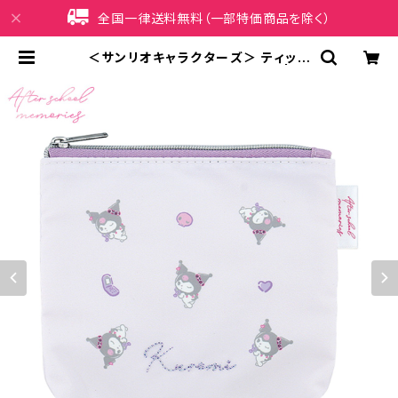
全国一律送料無料（一部特価商品を除く）
＜サンリオキャラクターズ＞ ティッシ
ュポーチ クロミ LSR-P010-B | iP
honeケース販売店 イマイ屋