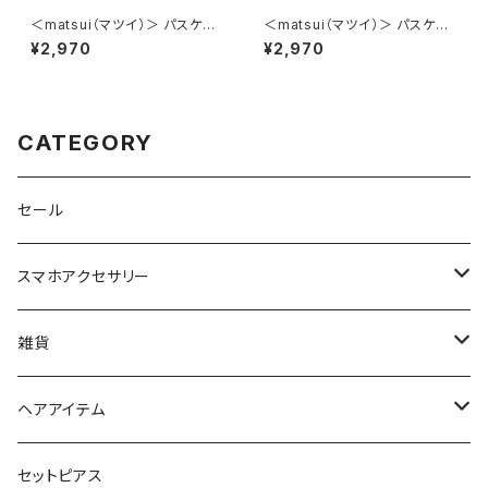
＜matsui（マツイ）＞ パスケー
＜matsui（マツイ）＞ パスケー
ス（リール付き） matsui DOGS
ス（リール付き） matsui DOGS
¥2,970
¥2,970
LMA-G006-YE（イエロー）
LMA-G006-GY（グレー）
CATEGORY
セール
スマホアクセサリー
iPhoneケース
雑貨
スマホリング＆グリップ
ポーチ
ヘアアイテム
マチ付きポーチ
マルチショルダー
スマートキーポーチ
静電気軽減ヘアブレスレット
セットピアス