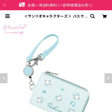
全国一律送料無料（一部特価商品を除く）
＜サンリオキャラクターズ＞ パスケー
ス（リール付き） ポチャッコ LSR-G0
13-D | iPhoneケース販売店 イマイ
屋