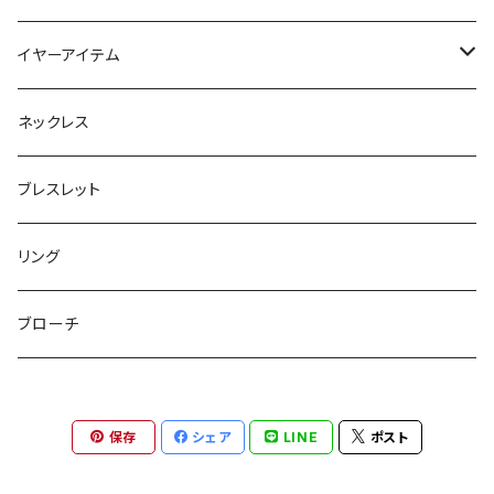
フラットポーチ
チャーム / カラビナ
ポニーフック
イヤーアイテム
ボックスポーチ
ウォレット / 財布
テールクラッチ
ステンレスピアス
ネックレス
巾着ポーチ
トートバッグ
シュシュット
ピアス
ブレスレット
チャームポーチ
パスケース
キープスタイラー
イヤリング
リング
etc
ミラー
ヘアピン
セットピアス
ブローチ
小物入れ
トップピン
樹脂ポストピアス
保存
シェア
LINE
ポスト
ハンドタオル
ヘアクリップ
イヤーカフ