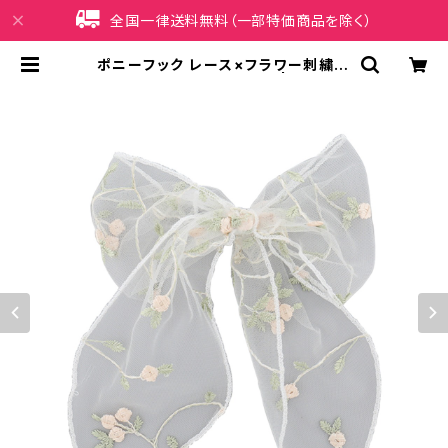
全国一律送料無料（一部特価商品を除く）
ポニーフック レース×フラワー刺繍 H
CF0250-WH（ホワイト） | iPhone
ケース販売店 イマイ屋