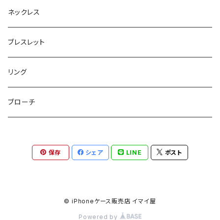
ボックスポーチ
ウォレット / 財布
テールクラッチ
ステンレスピアス
ネックレス
巾着ポーチ
トートバッグ
シュシュット
ピアス
ブレスレット
チャームポーチ
パスケース
キープスタイラー
イヤリング
リング
etc
ミラー
ヘアピン
セットピアス
ブローチ
小物入れ
トップピン
樹脂ポストピアス
保存
シェア
LINE
ポスト
ハンドタオル
ヘアクリップ
イヤーカフ
マルチポシェット
クリップピン
© iPhoneケース販売店 イマイ屋
Powered by