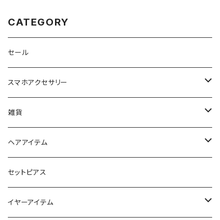
CATEGORY
セール
スマホアクセサリー
iPhoneケース
雑貨
スマホリング＆グリップ
ポーチ
ヘアアイテム
マチ付きポーチ
マルチショルダー
スマートキーポーチ
静電気軽減ヘアブレスレット
セットピアス
フラットポーチ
チャーム / カラビナ
ポニーフック
イヤーアイテム