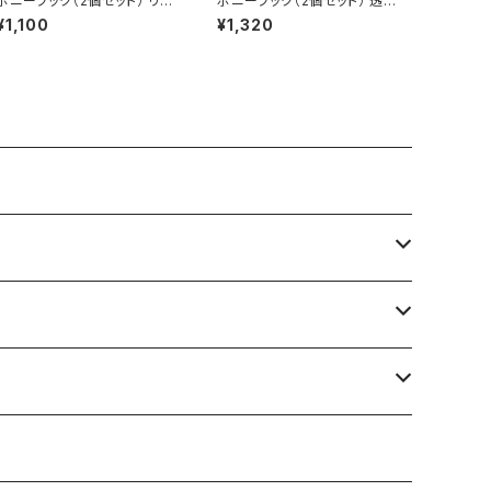
ポニーフック（2個セット） リボ
ポニーフック（2個セット） 透か
ン×パール HCF0248-BK（ブ
し×パール HCF0247-SV（シ
¥1,100
¥1,320
ラック）
ルバー）