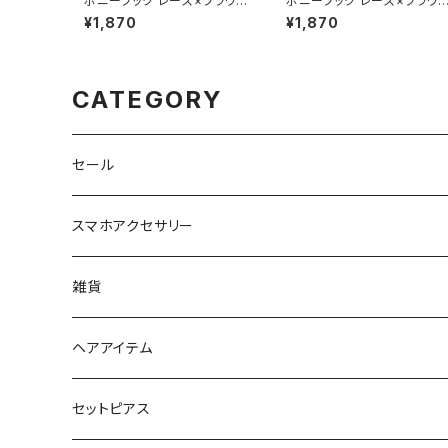
ポニーフック レース×フラワー
ポニーフック レース×フラワ
刺繍 HCF0250-WH（ホワイ
刺繍 HCF0250-BK（ブラッ
¥1,870
¥1,870
ト）
ク）
CATEGORY
セール
スマホアクセサリー
iPhoneケース
雑貨
スマホリング＆グリップ
ポーチ
ヘアアイテム
マチ付きポーチ
マルチショルダー
スマートキーポーチ
静電気軽減ヘアブレスレット
セットピアス