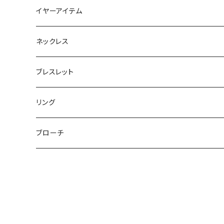
フラットポーチ
チャーム / カラビナ
ポニーフック
イヤーアイテム
ボックスポーチ
ウォレット / 財布
テールクラッチ
ステンレスピアス
ネックレス
巾着ポーチ
トートバッグ
シュシュット
ピアス
ブレスレット
チャームポーチ
パスケース
キープスタイラー
イヤリング
リング
etc
ミラー
ヘアピン
セットピアス
ブローチ
小物入れ
トップピン
樹脂ポストピアス
ハンドタオル
ヘアクリップ
イヤーカフ
マルチポシェット
クリップピン