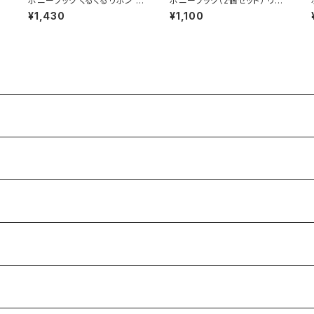
ー
ポニーフック くるくるリボン H
ポニーフック（2個セット） リボ
CF0249-IV（アイボリー）
ン×パール HCF0248-BL（ブ
¥1,430
¥1,100
ルー）