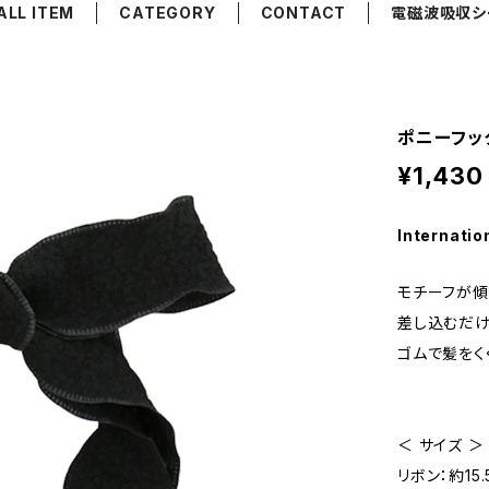
ALL ITEM
CATEGORY
CONTACT
電磁波吸収シ
ポニーフック
¥1,430
Internatio
モチーフが傾
差し込むだけ
ゴムで髪をく
＜ サイズ ＞
リボン：約15.5