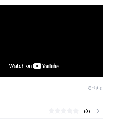
通報する
(0)