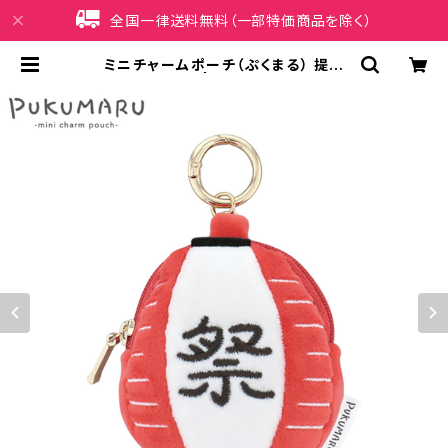
全国一律送料無料（一部特価商品を除く）
ミニチャームポーチ（ぷくまる） 提灯
GPO0371-C | iPhoneケース販売
店 イマイ屋