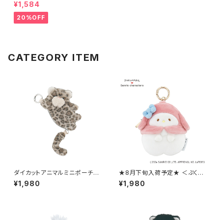
提灯 GPO0371-C
¥1,584
20%OFF
CATEGORY ITEM
ダイカットアニマルミニポーチ
★8月下旬入荷予定★ ＜ぷくま
（カラビナ付き） ヒョウ/豹 GPO
る×サンリオキャラクターズ＞ ミ
¥1,980
¥1,980
0407-D
ニチャームポーチ マイメロディ
LSR-P013-H