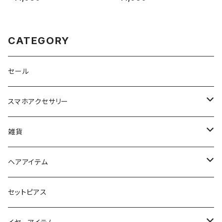
PO0407-B
ニチャームポーチ ハンギョドン
LSR-P013-G
CATEGORY
セール
スマホアクセサリー
iPhoneケース
雑貨
スマホリング＆グリップ
ポーチ
ヘアアイテム
マチ付きポーチ
マルチショルダー
スマートキーポーチ
静電気軽減ヘアブレスレット
セットピアス
フラットポーチ
チャーム / カラビナ
ポニーフック