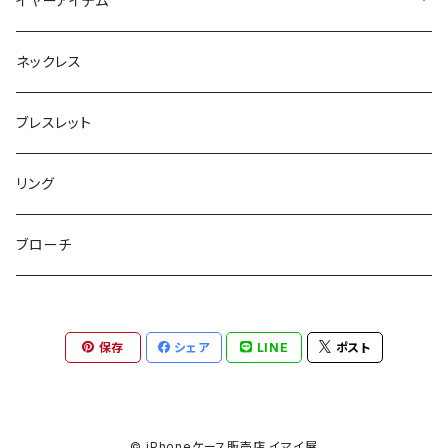
イヤーアイテム
ボックスポーチ
ウォレット / 財布
テールクラッチ
ステンレスピアス
ネックレス
巾着ポーチ
トートバッグ
シュシュット
ピアス
ブレスレット
チャームポーチ
パスケース
キープスタイラー
イヤリング
リング
etc
ミラー
ヘアピン
セットピアス
ブローチ
小物入れ
トップピン
樹脂ポストピアス
保存
シェア
LINE
ポスト
ハンドタオル
ヘアクリップ
イヤーカフ
マルチポシェット
クリップピン
© iPhoneケース販売店 イマイ屋