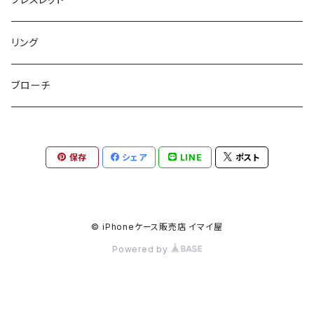
チャームポーチ
パスケース
キープスタイラー
イヤリング
リング
etc
ミラー
ヘアピン
セットピアス
ブローチ
小物入れ
トップピン
樹脂ポストピアス
保存
シェア
LINE
ポスト
ハンドタオル
ヘアクリップ
イヤーカフ
マルチポシェット
クリップピン
© iPhoneケース販売店 イマイ屋
Powered by
ハットクリップ
バレッタ
生活雑貨
ヘアアレンジセット