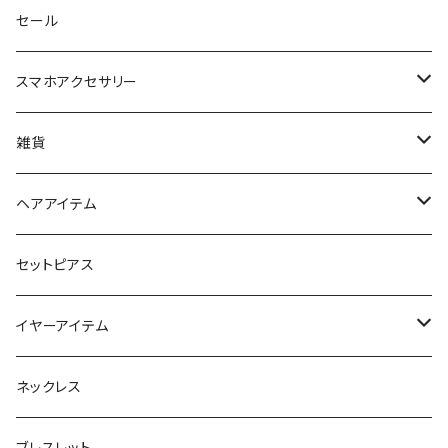
セール
スマホアクセサリー
iPhoneケース
雑貨
スマホリング＆グリップ
ポーチ
ヘアアイテム
マチ付きポーチ
マルチショルダー
スマートキーポーチ
静電気軽減ヘアブレスレット
セットピアス
フラットポーチ
チャーム / カラビナ
ポニーフック
イヤーアイテム
ボックスポーチ
ウォレット / 財布
テールクラッチ
ステンレスピアス
ネックレス
巾着ポーチ
トートバッグ
シュシュット
ピアス
ブレスレット