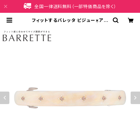
全国一律送料無料（一部特価商品を除く）
フィットするバレッタ ビジュー×アセ
チ HHB0315-BE（ベージュ） | iPh
oneケース販売店 イマイ屋