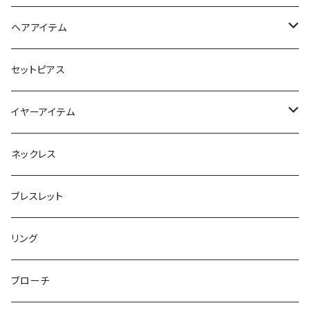
スマホリング＆グリップ
ポーチ
ヘアアイテム
マチ付きポーチ
マルチショルダー
スマートキーポーチ
静電気軽減ヘアブレスレット
セットピアス
フラットポーチ
チャーム / カラビナ
ポニーフック
イヤーアイテム
ボックスポーチ
ウォレット / 財布
テールクラッチ
ステンレスピアス
ネックレス
巾着ポーチ
トートバッグ
シュシュット
ピアス
ブレスレット
チャームポーチ
パスケース
キープスタイラー
イヤリング
リング
etc
ミラー
ヘアピン
セットピアス
ブローチ