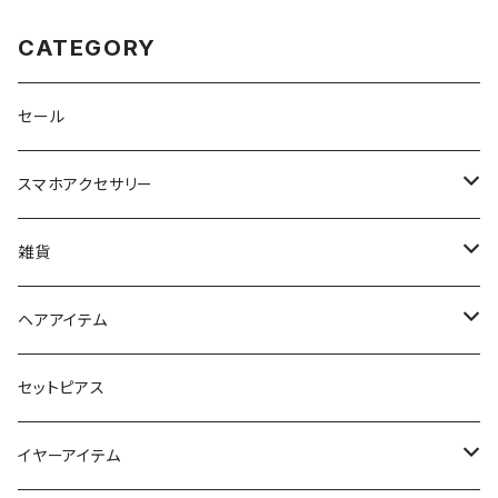
CATEGORY
セール
スマホアクセサリー
iPhoneケース
雑貨
スマホリング＆グリップ
ポーチ
ヘアアイテム
マチ付きポーチ
マルチショルダー
スマートキーポーチ
静電気軽減ヘアブレスレット
セットピアス
フラットポーチ
チャーム / カラビナ
ポニーフック
イヤーアイテム