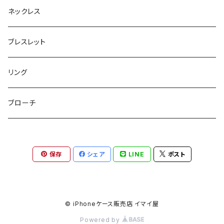
ボックスポーチ
ウォレット / 財布
テールクラッチ
ステンレスピアス
ネックレス
巾着ポーチ
トートバッグ
シュシュット
ピアス
ブレスレット
チャームポーチ
パスケース
キープスタイラー
イヤリング
リング
etc
ミラー
ヘアピン
セットピアス
ブローチ
小物入れ
トップピン
樹脂ポストピアス
保存
シェア
LINE
ポスト
ハンドタオル
ヘアクリップ
イヤーカフ
マルチポシェット
クリップピン
© iPhoneケース販売店 イマイ屋
Powered by