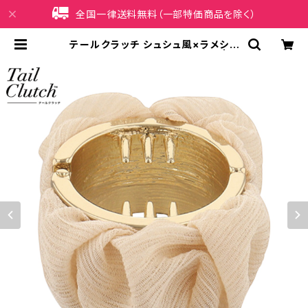
全国一律送料無料（一部特価商品を除く）
テールクラッチ シュシュ風×ラメシフ
ォン HTC0083-BE（ベージュ） | iP
honeケース販売店 イマイ屋