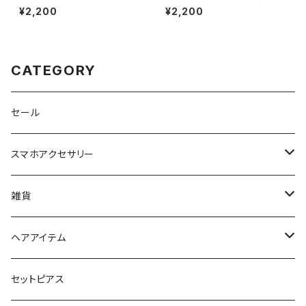
O0404-WH（ホワイト）
O0404-PU（パープル）
¥2,200
¥2,200
CATEGORY
セール
スマホアクセサリー
iPhoneケース
雑貨
スマホリング＆グリップ
ポーチ
ヘアアイテム
マチ付きポーチ
マルチショルダー
スマートキーポーチ
静電気軽減ヘアブレスレット
セットピアス