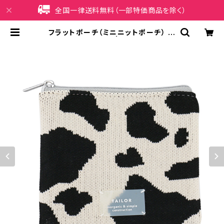
全国一律送料無料（一部特価商品を除く）
フラットポーチ（ミニニットポーチ） 牛
柄 GPO0346-C | iPhoneケース
販売店 イマイ屋