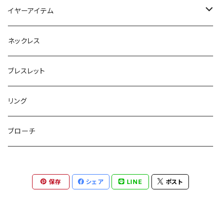
フラットポーチ
チャーム / カラビナ
ポニーフック
イヤーアイテム
ボックスポーチ
ウォレット / 財布
テールクラッチ
ステンレスピアス
ネックレス
巾着ポーチ
トートバッグ
シュシュット
ピアス
ブレスレット
チャームポーチ
パスケース
キープスタイラー
イヤリング
リング
etc
ミラー
ヘアピン
セットピアス
ブローチ
小物入れ
トップピン
樹脂ポストピアス
保存
シェア
LINE
ポスト
ハンドタオル
ヘアクリップ
イヤーカフ
マルチポシェット
クリップピン