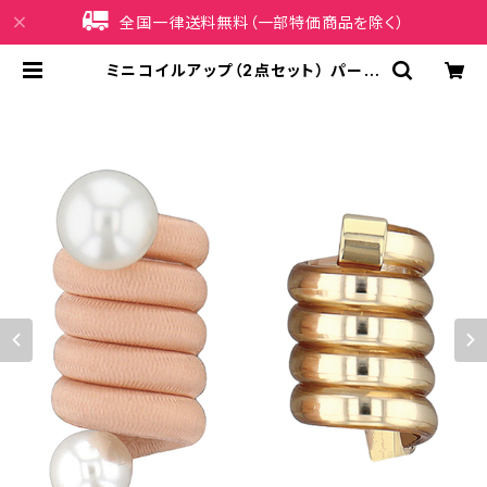
全国一律送料無料（一部特価商品を除く）
ミニコイルアップ（2点セット） パール
×メタリック HCF0212-PK（ピンク）
| iPhoneケース販売店 イマイ屋