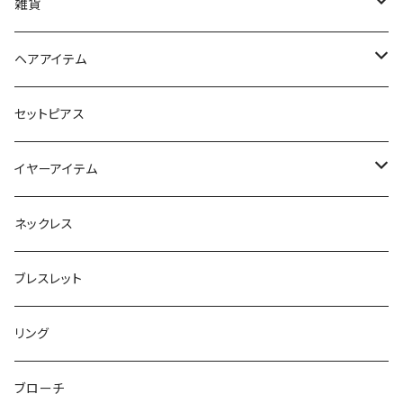
iPhoneケース
雑貨
スマホリング＆グリップ
ポーチ
ヘアアイテム
マチ付きポーチ
マルチショルダー
スマートキーポーチ
静電気軽減ヘアブレスレット
セットピアス
フラットポーチ
チャーム / カラビナ
ポニーフック
イヤーアイテム
ボックスポーチ
ウォレット / 財布
テールクラッチ
ステンレスピアス
ネックレス
巾着ポーチ
トートバッグ
シュシュット
ピアス
ブレスレット
チャームポーチ
パスケース
キープスタイラー
イヤリング
リング
etc
ミラー
ヘアピン
セットピアス
ブローチ