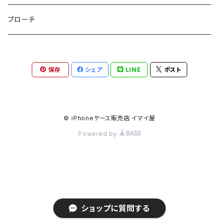
etc
ミラー
ヘアピン
セットピアス
ブローチ
小物入れ
トップピン
樹脂ポストピアス
保存
シェア
LINE
ポスト
ハンドタオル
ヘアクリップ
イヤーカフ
マルチポシェット
クリップピン
© iPhoneケース販売店 イマイ屋
Powered by
ハットクリップ
バレッタ
生活雑貨
ヘアアレンジセット
気化冷却スカーフ
ヘアコーム
ショップに質問する