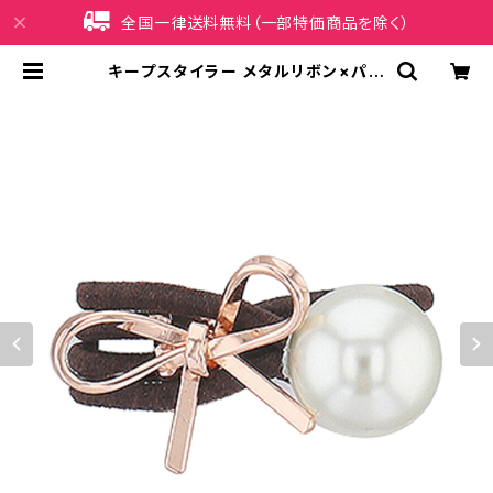
全国一律送料無料（一部特価商品を除く）
キープスタイラー メタルリボン×パー
ル HHG1107-PG（ピンクゴールド）
| iPhoneケース販売店 イマイ屋