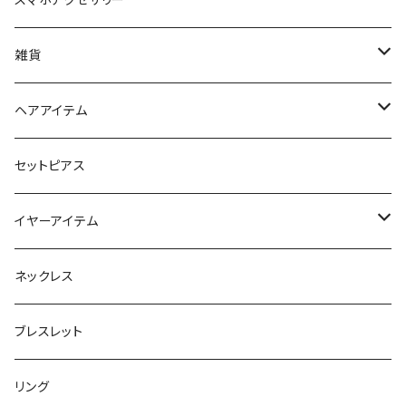
iPhoneケース
雑貨
スマホリング＆グリップ
ポーチ
ヘアアイテム
マチ付きポーチ
マルチショルダー
スマートキーポーチ
静電気軽減ヘアブレスレット
セットピアス
フラットポーチ
チャーム / カラビナ
ポニーフック
イヤーアイテム
ボックスポーチ
ウォレット / 財布
テールクラッチ
ステンレスピアス
ネックレス
巾着ポーチ
トートバッグ
シュシュット
ピアス
ブレスレット
チャームポーチ
パスケース
キープスタイラー
イヤリング
リング