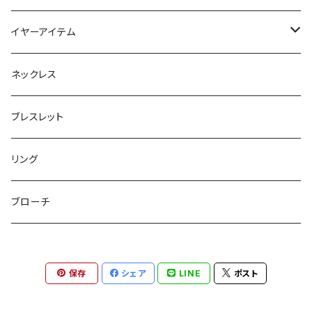
フラットポーチ
チャーム / カラビナ
ポニーフック
イヤーアイテム
ボックスポーチ
ウォレット / 財布
テールクラッチ
ステンレスピアス
ネックレス
巾着ポーチ
トートバッグ
シュシュット
ピアス
ブレスレット
チャームポーチ
パスケース
キープスタイラー
イヤリング
リング
etc
ミラー
ヘアピン
セットピアス
ブローチ
小物入れ
トップピン
樹脂ポストピアス
保存
シェア
LINE
ポスト
ハンドタオル
ヘアクリップ
イヤーカフ