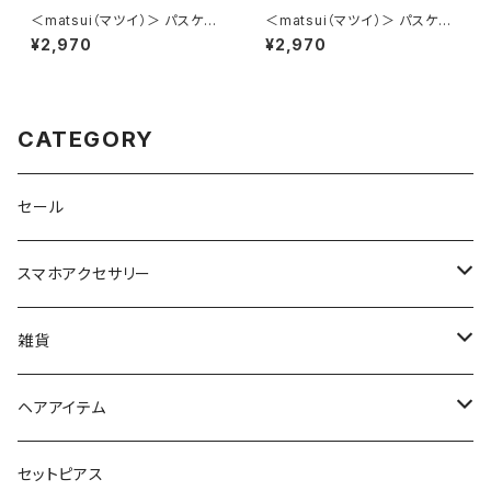
＜matsui（マツイ）＞ パスケー
＜matsui（マツイ）＞ パスケー
ス（リール付き） matsui DOGS
ス（リール付き） matsui DOGS
¥2,970
¥2,970
LMA-G006-YE（イエロー）
LMA-G006-GY（グレー）
CATEGORY
セール
スマホアクセサリー
iPhoneケース
雑貨
スマホリング＆グリップ
ポーチ
ヘアアイテム
マチ付きポーチ
マルチショルダー
スマートキーポーチ
静電気軽減ヘアブレスレット
セットピアス