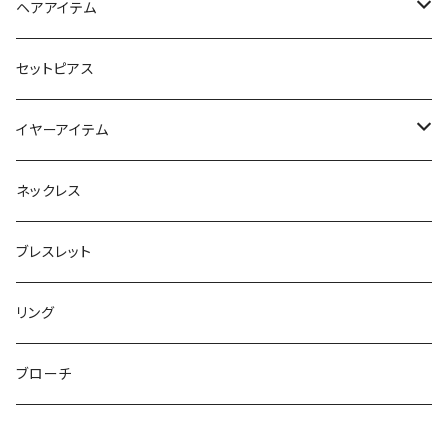
スマホリング＆グリップ
ポーチ
ヘアアイテム
マチ付きポーチ
マルチショルダー
スマートキーポーチ
静電気軽減ヘアブレスレット
セットピアス
フラットポーチ
チャーム / カラビナ
ポニーフック
イヤーアイテム
ボックスポーチ
ウォレット / 財布
テールクラッチ
ステンレスピアス
ネックレス
巾着ポーチ
トートバッグ
シュシュット
ピアス
ブレスレット
チャームポーチ
パスケース
キープスタイラー
イヤリング
リング
etc
ミラー
ヘアピン
セットピアス
ブローチ
小物入れ
トップピン
樹脂ポストピアス