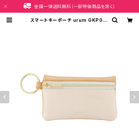
全国一律送料無料（一部特価商品を除く）
スマートキーポーチ urum GKP001
1-OR（オレンジ） [各種スマートキー
用] | iPhoneケース販売店 イマイ屋