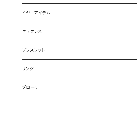
フラットポーチ
チャーム / カラビナ
ポニーフック
イヤーアイテム
ボックスポーチ
ウォレット / 財布
テールクラッチ
ステンレスピアス
ネックレス
巾着ポーチ
トートバッグ
シュシュット
ピアス
ブレスレット
チャームポーチ
パスケース
キープスタイラー
イヤリング
リング
etc
ミラー
ヘアピン
セットピアス
ブローチ
小物入れ
トップピン
樹脂ポストピアス
ハンドタオル
ヘアクリップ
イヤーカフ