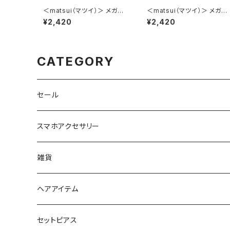
＜matsui（マツイ）＞ メガネ
＜matsui（マツイ）＞ メガネ
ケース（メガネクロス付き） m
ケース（メガネクロス付き） m
¥2,420
¥2,420
atsui DOGS LMA-G007-Y
atsui DOGS LMA-G007-
E（イエロー）
GY（グレー）
CATEGORY
セール
スマホアクセサリー
iPhoneケース
雑貨
スマホリング＆グリップ
ポーチ
ヘアアイテム
マチ付きポーチ
マルチショルダー
スマートキーポーチ
静電気軽減ヘアブレスレット
セットピアス