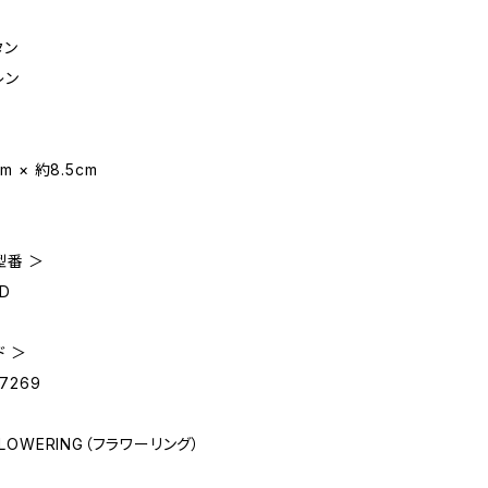
タン
レン
m × 約8.5cm
型番 ＞
RD
ド ＞
07269
FLOWERING（フラワーリング）