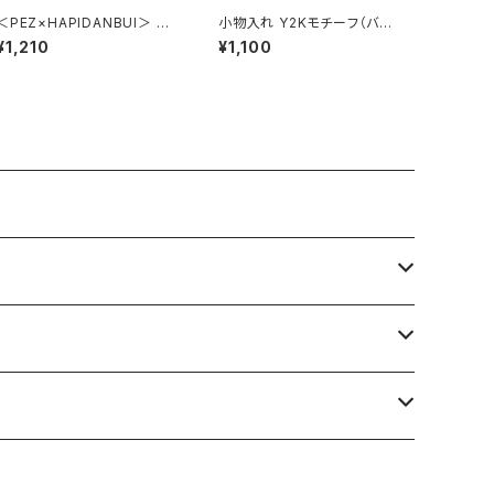
＜PEZ×HAPIDANBUI＞ 小
小物入れ Y2Kモチーフ（バル
物入れ HAPIDANBUI/はぴ
ーンドッグ） GKO0036-D
¥1,210
¥1,100
だんぶい LPS-G002-BL（ブ
ルー）