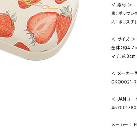
＜ 素材 ＞
表：ポリウレ
内：ポリスチ
＜ サイズ ＞
全体：約4.7c
マチ：約3cm
＜ メーカー
GKO0021-
＜ JANコー
45700178
メーカー ： 