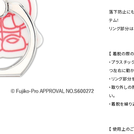
落下防止にも
テム！
リング部分は
【 着脱の際の
・プラスチッ
つ左右に動か
・リング部分
・取り外しの
い。
・着脱を繰り
【 使用上のご