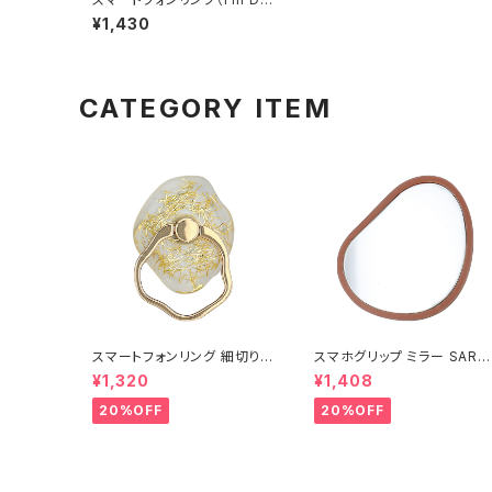
raemon） ジャイ子 DR-S00
¥1,430
15-RD（レッド） [各種スマート
フォン用]
CATEGORY ITEM
スマートフォンリング 細切りラ
スマホグリップ ミラー SAR0
メ SAR0105-GD（ゴールド）
093-BR（ブラウン） [各種ス
¥1,320
¥1,408
[各種スマートフォン用]
マートフォン用]
20%OFF
20%OFF