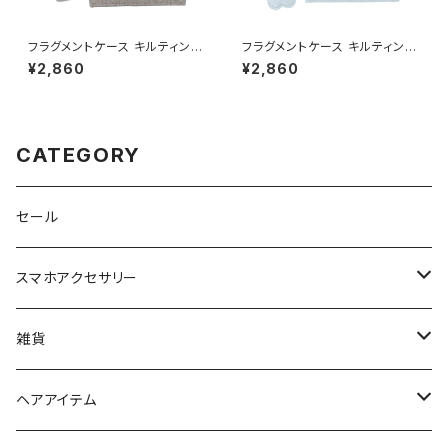
フラグメントケース キルティング
フラグメントケース キルティング
GWT0033-GY（グレー）
GWT0033-BL（ブルー）
¥2,860
¥2,860
CATEGORY
セール
スマホアクセサリー
iPhoneケース
雑貨
スマホリング＆グリップ
ポーチ
ヘアアイテム