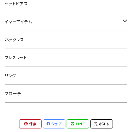
マチ付きポーチ
マルチショルダー
スマートキーポーチ
静電気軽減ヘアブレスレット
セットピアス
フラットポーチ
チャーム / カラビナ
ポニーフック
イヤーアイテム
ボックスポーチ
ウォレット / 財布
テールクラッチ
ステンレスピアス
ネックレス
巾着ポーチ
トートバッグ
シュシュット
ピアス
ブレスレット
チャームポーチ
パスケース
キープスタイラー
イヤリング
リング
etc
ミラー
ヘアピン
セットピアス
ブローチ
小物入れ
トップピン
樹脂ポストピアス
保存
シェア
LINE
ポスト
ハンドタオル
ヘアクリップ
イヤーカフ