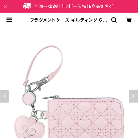
全国一律送料無料（一部特価商品を除く）
フラグメントケース キルティング GW
T0033-PK（ピンク） | iPhoneケー
ス販売店 イマイ屋