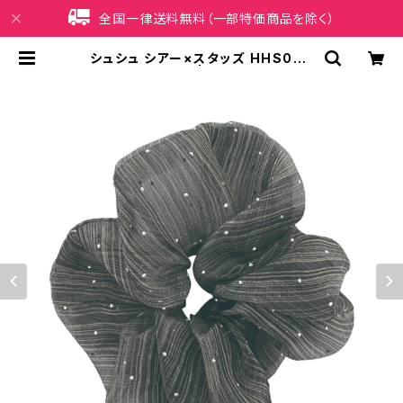
全国一律送料無料（一部特価商品を除く）
シュシュ シアー×スタッズ HHS064
3-BK（ブラック） | iPhoneケース販
売店 イマイ屋