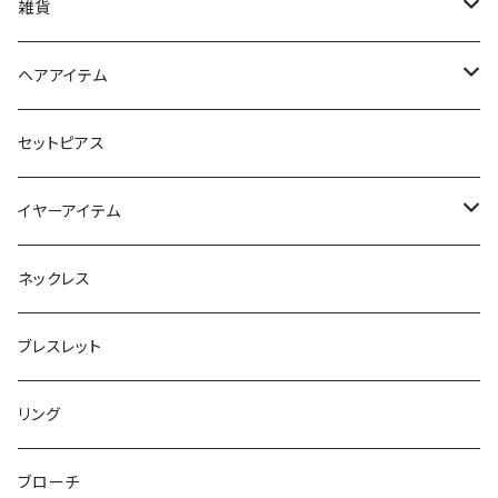
iPhoneケース
雑貨
スマホリング＆グリップ
ポーチ
ヘアアイテム
マチ付きポーチ
マルチショルダー
スマートキーポーチ
静電気軽減ヘアブレスレット
セットピアス
フラットポーチ
チャーム / カラビナ
ポニーフック
イヤーアイテム
ボックスポーチ
ウォレット / 財布
テールクラッチ
ステンレスピアス
ネックレス
巾着ポーチ
トートバッグ
シュシュット
ピアス
ブレスレット
チャームポーチ
パスケース
キープスタイラー
イヤリング
リング
etc
ミラー
ヘアピン
セットピアス
ブローチ