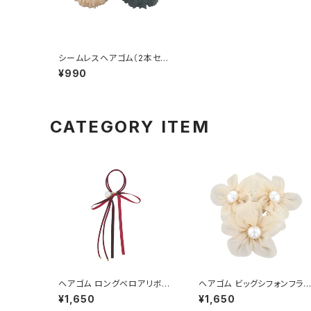
シームレスヘアゴム（2本セッ
ト） フリル HHG1184-BK（ブ
¥990
ラック）
CATEGORY ITEM
ヘアゴム ロングベロアリボン
ヘアゴム ビッグシフォンフラ
×パール HHG1155-RD（レッ
ー×パール HHG1095-BE（
¥1,650
¥1,650
ド）
ージュ）