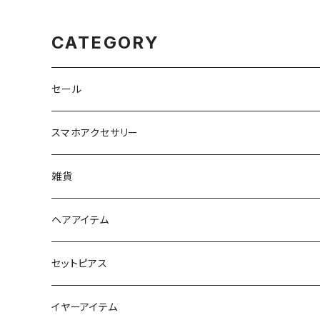
CATEGORY
セール
スマホアクセサリー
iPhoneケース
雑貨
スマホリング＆グリップ
ポーチ
ヘアアイテム
マチ付きポーチ
マルチショルダー
スマートキーポーチ
静電気軽減ヘアブレスレット
セットピアス
フラットポーチ
チャーム / カラビナ
ポニーフック
イヤーアイテム