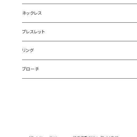
ボックスポーチ
ウォレット / 財布
テールクラッチ
ステンレスピアス
ネックレス
巾着ポーチ
トートバッグ
シュシュット
ピアス
ブレスレット
チャームポーチ
パスケース
キープスタイラー
イヤリング
リング
etc
ミラー
ヘアピン
セットピアス
ブローチ
小物入れ
トップピン
樹脂ポストピアス
ハンドタオル
ヘアクリップ
イヤーカフ
マルチポシェット
クリップピン